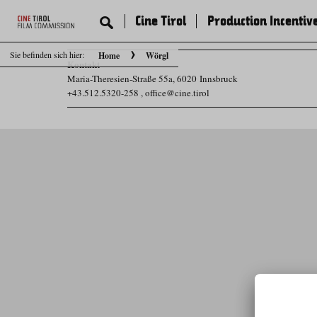
Cine Tirol
Production Incentiv
Sie befinden sich hier:
Home
Wörgl
Kontakt
Maria-Theresien-Straße 55a, 6020 Innsbruck
+43.512.5320-258
,
office@cine.tirol