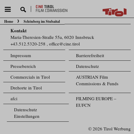
Home
Schönberg im Stubaital
Sie befinden sich hier:
Kontakt
Maria-Theresien-Straße 55a, 6020 Innsbruck
+43.512.5320-258
,
office@cine.tirol
Impressum
Barrierefreiheit
Pressebereich
Datenschutz
Commercials in Tirol
AUSTRIAN Film
Commissions & Funds
Drehorte in Tirol
afci
FILMING EUROPE –
EUFCN
Datenschutz
Einstellungen
© 2026 Tirol Werbung