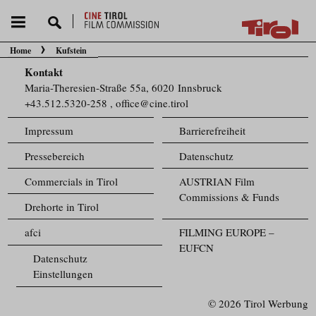
Home
Kufstein
Sie befinden sich hier:
Kontakt
Maria-Theresien-Straße 55a, 6020 Innsbruck
+43.512.5320-258
,
office@cine.tirol
Impressum
Barrierefreiheit
Pressebereich
Datenschutz
Commercials in Tirol
AUSTRIAN Film
Commissions & Funds
Drehorte in Tirol
afci
FILMING EUROPE –
EUFCN
Datenschutz
Einstellungen
© 2026 Tirol Werbung