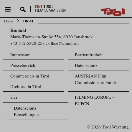
Home
OR-61
Sie befinden sich hier:
Kontakt
Maria-Theresien-Straße 55a, 6020 Innsbruck
+43.512.5320-258
,
office@cine.tirol
Impressum
Barrierefreiheit
Pressebereich
Datenschutz
Commercials in Tirol
AUSTRIAN Film
Commissions & Funds
Drehorte in Tirol
afci
FILMING EUROPE –
EUFCN
Datenschutz
Einstellungen
© 2026 Tirol Werbung