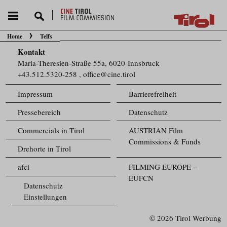
Home
Telfs
Sie befinden sich hier:
Kontakt
Maria-Theresien-Straße 55a, 6020 Innsbruck
+43.512.5320-258
,
office@cine.tirol
Impressum
Barrierefreiheit
Pressebereich
Datenschutz
Commercials in Tirol
AUSTRIAN Film
Commissions & Funds
Drehorte in Tirol
afci
FILMING EUROPE –
EUFCN
Datenschutz
Einstellungen
© 2026 Tirol Werbung