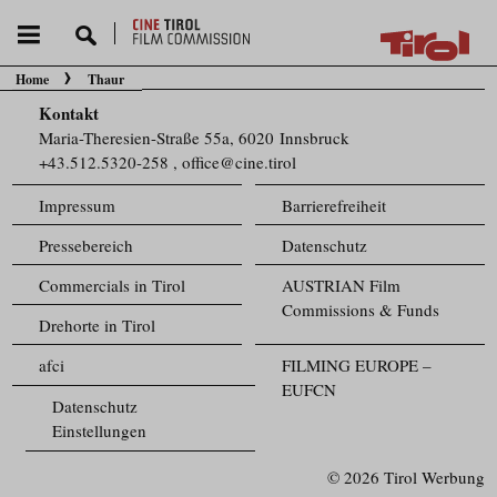
Home
Thaur
Sie befinden sich hier:
Kontakt
Maria-Theresien-Straße 55a, 6020 Innsbruck
+43.512.5320-258
,
office@cine.tirol
Impressum
Barrierefreiheit
Pressebereich
Datenschutz
Commercials in Tirol
AUSTRIAN Film
Commissions & Funds
Drehorte in Tirol
afci
FILMING EUROPE –
EUFCN
Datenschutz
Einstellungen
© 2026 Tirol Werbung