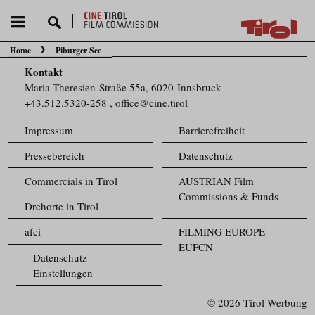
Home
Piburger See
Sie befinden sich hier:
Kontakt
Maria-Theresien-Straße 55a, 6020 Innsbruck
+43.512.5320-258
,
office@cine.tirol
Impressum
Barrierefreiheit
Pressebereich
Datenschutz
Commercials in Tirol
AUSTRIAN Film
Commissions & Funds
Drehorte in Tirol
afci
FILMING EUROPE –
EUFCN
Datenschutz
Einstellungen
© 2026 Tirol Werbung