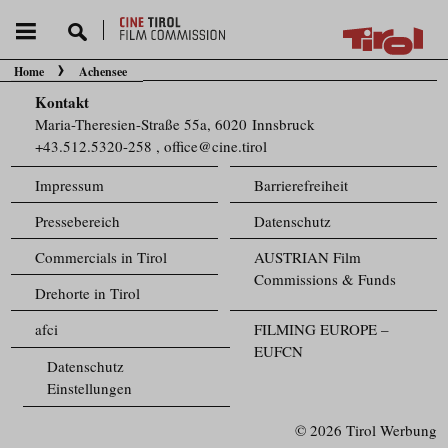
Home
Achensee
Sie befinden sich hier:
Kontakt
Maria-Theresien-Straße 55a, 6020 Innsbruck
+43.512.5320-258
,
office@cine.tirol
Impressum
Barrierefreiheit
Pressebereich
Datenschutz
Commercials in Tirol
AUSTRIAN Film
Commissions & Funds
Drehorte in Tirol
afci
FILMING EUROPE –
EUFCN
Datenschutz
Einstellungen
© 2026 Tirol Werbung