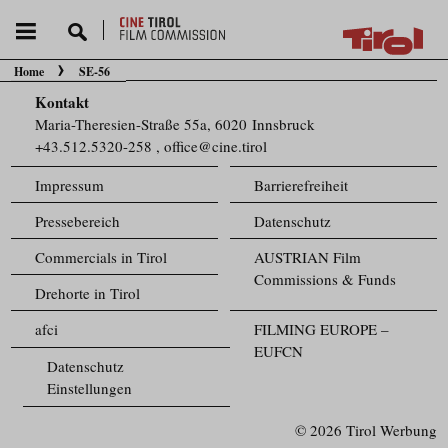
Home
SE-56
Sie befinden sich hier:
Kontakt
Maria-Theresien-Straße 55a, 6020 Innsbruck
+43.512.5320-258
,
office@cine.tirol
Impressum
Barrierefreiheit
Pressebereich
Datenschutz
Commercials in Tirol
AUSTRIAN Film
Commissions & Funds
Drehorte in Tirol
afci
FILMING EUROPE –
EUFCN
Datenschutz
Einstellungen
© 2026 Tirol Werbung