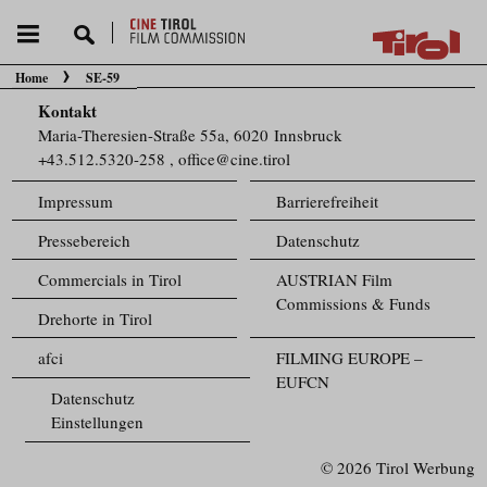
Home
SE-59
Sie befinden sich hier:
Kontakt
Maria-Theresien-Straße 55a, 6020 Innsbruck
+43.512.5320-258
,
office@cine.tirol
Impressum
Barrierefreiheit
Pressebereich
Datenschutz
Commercials in Tirol
AUSTRIAN Film
Commissions & Funds
Drehorte in Tirol
afci
FILMING EUROPE –
EUFCN
Datenschutz
Einstellungen
© 2026 Tirol Werbung