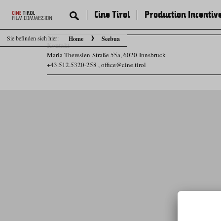
Cine Tirol
Production Incentiv
Sie befinden sich hier:
Home
Seebua
Kontakt
Maria-Theresien-Straße 55a, 6020 Innsbruck
+43.512.5320-258
,
office@cine.tirol