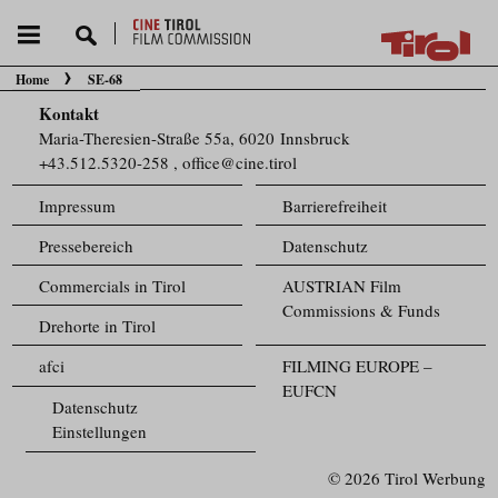
Home
SE-68
Sie befinden sich hier:
Kontakt
Maria-Theresien-Straße 55a, 6020 Innsbruck
+43.512.5320-258
,
office@cine.tirol
Impressum
Barrierefreiheit
Pressebereich
Datenschutz
Commercials in Tirol
AUSTRIAN Film
Commissions & Funds
Drehorte in Tirol
afci
FILMING EUROPE –
EUFCN
Datenschutz
Einstellungen
© 2026 Tirol Werbung