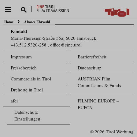
Home
Almsee Ehrwald
Sie befinden sich hier:
Kontakt
Maria-Theresien-Straße 55a, 6020 Innsbruck
+43.512.5320-258
,
office@cine.tirol
Impressum
Barrierefreiheit
Pressebereich
Datenschutz
Commercials in Tirol
AUSTRIAN Film
Commissions & Funds
Drehorte in Tirol
afci
FILMING EUROPE –
EUFCN
Datenschutz
Einstellungen
© 2026 Tirol Werbung