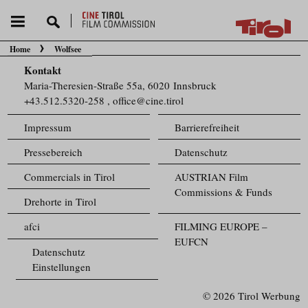
Home
Wolfsee
Sie befinden sich hier:
Kontakt
Maria-Theresien-Straße 55a, 6020 Innsbruck
+43.512.5320-258
,
office@cine.tirol
Impressum
Barrierefreiheit
Pressebereich
Datenschutz
Commercials in Tirol
AUSTRIAN Film
Commissions & Funds
Drehorte in Tirol
afci
FILMING EUROPE –
EUFCN
Datenschutz
Einstellungen
© 2026 Tirol Werbung