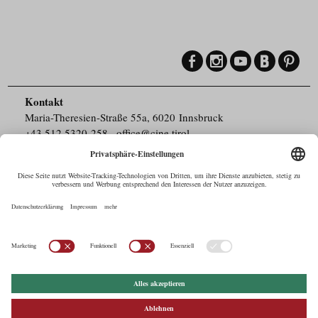
Kontakt
Maria-Theresien-Straße 55a, 6020 Innsbruck
+43.512.5320-258
,
office@cine.tirol
Impressum
Barrierefreiheit
Pressebereich
Datenschutz
Commercials in Tirol
AUSTRIAN Film
Commissions & Funds
Drehorte in Tirol
afci
FILMING EUROPE –
EUFCN
Datenschutz
Einstellungen