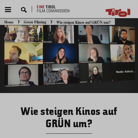
Home
Green Filming
Wie steigen Kinos auf GRÜN um?
Sie befinden sich hier:
Wie steigen Kinos auf
GRÜN um?