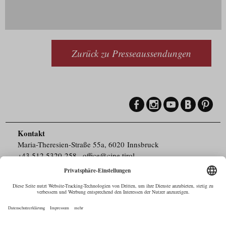
Zurück zu Presseaussendungen
Kontakt
Maria-Theresien-Straße 55a, 6020 Innsbruck
+43.512.5320-258
,
office@cine.tirol
Impressum
Barrierefreiheit
Pressebereich
Datenschutz
Commercials in Tirol
AUSTRIAN Film
Commissions & Funds