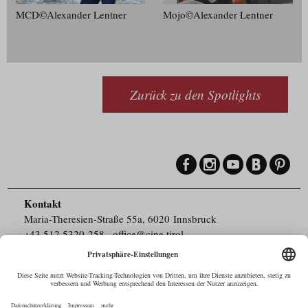
MCD©Alexander Lentner
Mojo©Alexander Lentner
Zurück zu den Spotlights
Kontakt
Maria-Theresien-Straße 55a, 6020 Innsbruck
+43.512.5320-258
,
office@cine.tirol
Impressum
Barrierefreiheit
Pressebereich
Datenschutz