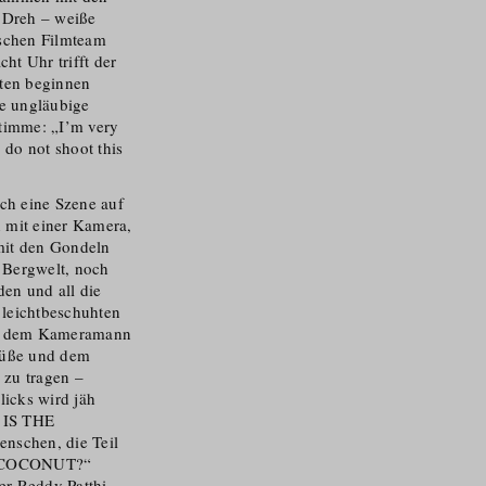
 Dreh – weiße
ischen Filmteam
ht Uhr trifft der
iten beginnen
ie ungläubige
Stimme: „I’m very
 do not shoot this
ch eine Szene auf
h mit einer Kamera,
mit den Gondeln
 Bergwelt, noch
en und all die
leichtbe­schuhten
gt dem Kameramann
Füße und dem
 zu tragen –
icks wird jäh
E IS THE
nschen, die Teil
HE COCONUT?“
er Reddy Patthi