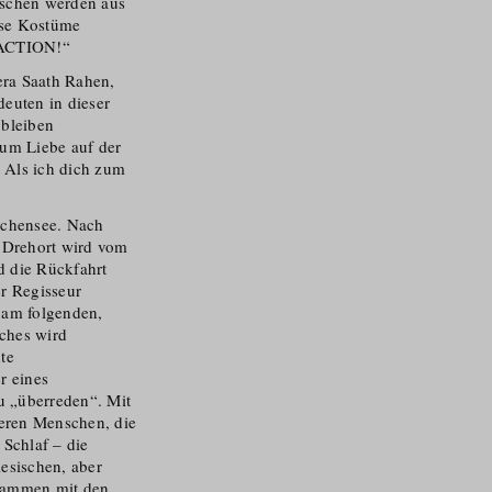
aschen werden aus
rse Kostüme
 „ACTION!“
era Saath Rahen,
euten in dieser
 bleiben
um Liebe auf der
 Als ich dich zum
 Achensee. Nach
 Drehort wird vom
d die Rückfahrt
r Regisseur
 am folgenden,
ches wird
te
r eines
u „überreden“. Mit
eren Menschen, die
 Schlaf – die
esischen, aber
usammen mit den