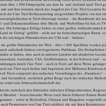
nten über 1.900 Filmprojekte aus dem In- und Ausland nach Tirol g
 nah und fern konnten durch das Angebot des Cine Tirol Location Se
rch die Cine Tirol Kofinanzierung ausgewählter Projekte von den in
i­ons­mög­lichkeiten in Tirol überzeugt werden – die Bandbreite der rea
el- und Dokumentarfilmen über Musik- und Werbefilme bis hin zu TV
en. Die bisherigen Erfolge haben zu einer großen Aufmerksamkeit de
„Land im Gebirg“ geführt – nicht nur im deutschsprachigen Raum, so
in die mächtigen Filmindustrien der USA und – Indiens!
 die größte Filmindustrie der Welt – über 1.000 Spielfilme werden jed
 auch außerhalb Indiens ein begeistertes Publikum. Die Dreharbeiten 
nden in Indien, aber auch in anderen Ländern mit attraktiven Locatio
Neuseeland, Australien, USA, Großbritannien, in der Schweiz und – se
ühungen durch Cine Tirol – auch in Tirol; auf diese Weise gelang
uch aus Tirol nach Indien und begeistern dort Millionen Kinobesu­c
elt Tirols entspricht den indischen Vorstellungen des „Paradieses“ – 
t und Gesundheit, zusätzlich gelten Berge nach der indischen Mytholo
len somit eine Sehnsuchts­landschaft dar.
h bereits mehrfach den führenden indischen Filmproduzenten, Regiss
n in Mumbai – bezeichnender Weise nach ihrem früheren Namen Bo
genannt – sowie in Hyderabad, Chennai und Bangalore vorgestellt; 
uch Promotoren von Cine Tirol etabliert, die mit ihren Kenntnissen 