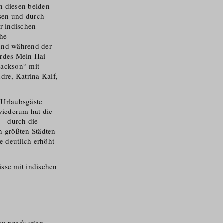
n diesen beiden
ssen und durch
r indischen
che
und während der
ardes Mein Hai
Jackson“ mit
dre, Katrina Kaif,
 Urlaubsgäste
 wiederum hat die
 – durch die
n größten Städten
e deutlich erhöht
isse mit indischen
ilm production