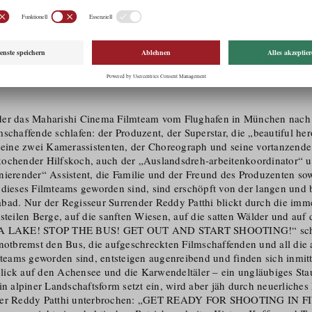
u!
ipalli
s, der das Maharishi Cinema Filmteam vom Flughafen in München nach
schaffende schlafen: der Produzent, der Superstar, die „beautiful her
ne zwei Kamerassistenten, der Choreograph und seine vortanzende A
ochender Hilfskoch, auch der „Auslandsdreh-arbeiten­ko­ordinator“ u
r­di­nierender“ Assistent, die Familie und der Freund des Produzenten so
 dieses Filmteams geworden sind, sind erschöpft von der langen und
bad. Nur der Regisseur Surrender Reddy Patthi blickt durch die imm
steilen Berge, auf die sanften Wiesen, auf die satten Wälder und auf
 A LAKE! STOP THE BUS! GET OUT AND START SHOOTING!“ schrei
 notbremst den Bus, die aufgeschreckten Filmschaffenden und all di
lmteams geworden sind, entsteigen augenreibend und finden sich inmit
ick auf den Achensee und die Karwendeltäler – ein ungläubiges Sta
in alpiner Landschaftsform setzt ein, wird aber jäh durch neuerliches
nder Reddy Patthi unterbrochen: „GET READY FOR SHOOTING IN 