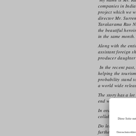
companies in India
project which we wo
director Mr. Surren
Tarakarama Rao Nan
the beautiful heroi
in the same month.
Along with the enti
assistant foreign s
producer daughter 
In the recent past
helping the tourism
probability stand t
a world wide releas
The story has a lot
end we would leave 
In order to take th
collaboration offe
Do let me know if y
further steps in or