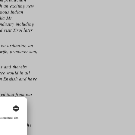
th an exciting new
famous Indian
dia Mr.
ndustry including
 visit Tirol later
t co-ordinator, an
wife, producer son,
ns and thereby
ace would in all
 in English and have
ured that from our
lities and
e this forward.
e. Concerning the
 you to do the