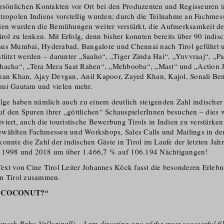
ersönlichen Kontakten vor Ort bei den Produzenten und Regisseuren i
tropolen Indiens vorstellig wurden; durch die Teilnahme an Fachme
ien wurden die Bemühungen weiter verstärkt, die Aufmerksamkeit de
irol zu lenken. Mit Erfolg, denn bisher konnten bereits über 90 indis
aus Mumbai, Hyderabad, Bangalore und Chennai nach Tirol geführt 
stützt werden – darunter „Saaho“, „Tiger Zinda Hai“, „Yuvvraaj“, „P
Chacha“, „Tera Mera Saat Rahen“, „Mehbooba“, „Mast“ und „Action 
man Khan, Ajay Devgan, Anil Kapoor, Zayed Khan, Kajol, Sonali Ben
ami Gautam und vielen mehr.
olge haben nämlich auch zu einem deutlich steigenden Zahl indischer
auf den Spuren ihrer „göttlichen“ Schauspie­lerInnen besuchen – dies
iert, auch die touristische Bewerbung Tirols in Indien zu verstärken
wählten Fachmessen und Workshops, Sales Calls und Mailings in de
onnte die Zahl der indischen Gäste in Tirol im Laufe der letzten Jahr
 1998 und 2018 um über 1.466,7 % auf 106.194 Nächtigungen!
ext von Cine Tirol Leiter Johannes Köck fasst die besonderen Erlebn
in Tirol zusammen.
E COCONUT?“
mesh Babu Valluripalli
– I am directing one of the most successful f