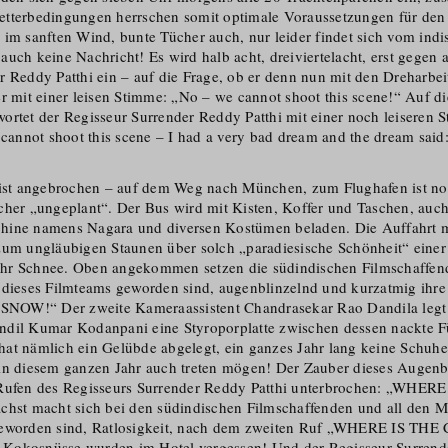
tterbe­dingungen herrschen somit optimale Voraussetzungen für den
 im sanften Wind, bunte Tücher auch, nur leider findet sich vom ind
uch keine Nachricht! Es wird halb acht, dreiviertelacht, erst gegen ac
r Reddy Patthi ein – auf die Frage, ob er denn nun mit den Dreharbe
er mit einer leisen Stimme: „No – we cannot shoot this scene!“ Auf d
ortet der Regisseur Surrender Reddy Patthi mit einer noch leiseren 
 cannot shoot this scene – I had a very bad dream and the dream said:
 ist angebrochen – auf dem Weg nach München, zum Flughafen ist no
cher „ungeplant“. Der Bus wird mit Kisten, Koffer und Taschen, auc
hine namens Nagara und diversen Kostümen beladen. Die Auffahrt 
zum ungläubigen Staunen über solch „paradiesische Schönheit“ einer
hr Schnee. Oben angekommen setzen die südindischen Filmschaffend
 dieses Filmteams geworden sind, augenblinzelnd und kurzatmig ihre 
 „SNOW!“ Der zweite Kameraassistent Chandrasekar Rao Dandila le
ndil Kumar Kodanpani eine Styroporplatte zwischen dessen nackte 
at nämlich ein Gelübde abgelegt, ein ganzes Jahr lang keine Schuhe
in diesem ganzen Jahr auch treten mögen! Der Zauber dieses Augenbl
 Rufen des Regisseurs Surrender Reddy Patthi unterbrochen: „WHER
t macht sich bei den südindischen Filmschaffenden und all den Me
geworden sind, Ratlosigkeit, nach dem zweiten Ruf „WHERE IS T
ie Kokosnüsse wurden im Hotel vergessen! Und der Regisseur Surrend