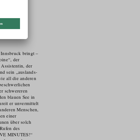
 Innsbruck bringt –
oine“, der
ssistentin, der
nd sein „auslands­
wie all die anderen
 beschwerlichen
er schwereren
 den blauen See in
t er unvermittelt
e anderen Menschen,
ten einer
unen über solch
 Rufen des
FIVE MINUTES!“