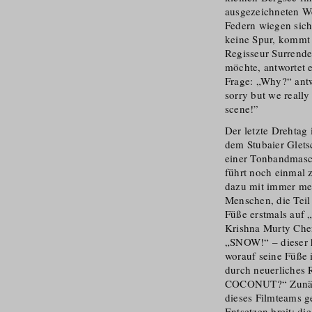
ausgezeichneten We
Federn wiegen sich
keine Spur, kommt a
Regisseur Surrende
möchte, antwortet 
Frage: „Why?“ antw
sorry but we really
scene!”
Der letzte Drehtag
dem Stubaier Glets
einer Tonbandmasc
führt noch einmal 
dazu mit immer me
Menschen, die Teil
Füße erstmals auf
Krishna Murty Che
„SNOW!“ – dieser h
worauf seine Füße 
durch neuerliches
COCONUT?“ Zunächs
dieses Filmteams 
Entsetzen breit: d