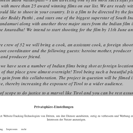
 with more than 25 award winning films on our list. We are ready wi
uld like to shoot in your country. It is a film to be directed by the 
der Reddy Patthi , and stars one of the biggest superstar of South In
damuri along with another three major stars from the Indian film i
ne Anuradha! We intend to start shooting for the film by 11th June and
re crew of 32 we will bring a cook, an assistant cook, a foreign shoo
hoot coordinator and the following guests: heroine mother, producer 
and producer friend.
, we have seen a number of Indian films being shot at foreign locatio
 of that place grow almost overnight! Tirol being such a beautiful pl
o gain from this collaboration. The project in question will be filmed
e, thereby increasing the exposure of Tirol to a wider audience.
 of scope to do justice to a marvel like Tirol and you can be rest ass
no stone unturned in projecting it in all its glory!
is concern forward, I would require some details pertaining to the faci
red by you at the earliest. Please help me understand how we can tak
ou require any additional information about the project at this stag
der to establish a fruitful and long lasting co-operation we kindly ask