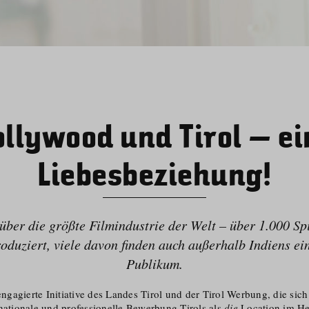
ollywood und Tirol – ei
Liebesbeziehung!
 über die größte Filmindustrie der Welt – über 1.000 Sp
roduziert, viele davon finden auch außerhalb Indiens ein
Publikum.
 engagierte Initiative des Landes Tirol und der Tirol Werbung, die sich
rnationale und professionelle Bewerbung Tirols als
die
Location im He