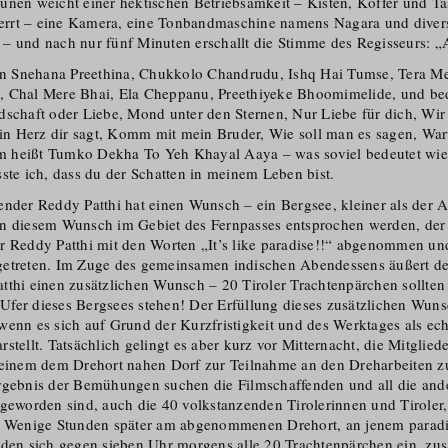
unen weicht einer hektischen Betriebsamkeit – Kisten, Koffer und T
rrt – eine Kamera, eine Tonbandmaschine namens Nagara und dive
– und nach nur fünf Minuten erschallt die Stimme des Regisseurs:
eln Snehana Preethina, Chukkolo Chandrudu, Ishq Hai Tumse, Tera M
 Chal Mere Bhai, Ela Cheppanu, Preethiyeke Bhoomimelide, und bed
dschaft oder Liebe, Mond unter den Sternen, Nur Liebe für dich, Wir
n Herz dir sagt, Komm mit mein Bruder, Wie soll man es sagen, War
ilm heißt Tumko Dekha To Yeh Khayal Aaya – was soviel bedeutet wie
ste ich, dass du der Schatten in meinem Leben bist.
ender Reddy Patthi hat einen Wunsch – ein Bergsee, kleiner als der
nn diesem Wunsch im Gebiet des Fernpasses entsprochen werden, der
r Reddy Patthi mit den Worten „It’s like paradise!!“ abgenommen un
getreten. Im Zuge des gemeinsamen indischen Abendessens äußert de
tthi einen zusätzlichen Wunsch – 20 Tiroler Trachtenpärchen sollten
fer dieses Bergsees stehen! Der Erfüllung dieses zusätzlichen Wuns
wenn es sich auf Grund der Kurzfristigkeit und des Werktages als ech
stellt. Tatsächlich gelingt es aber kurz vor Mitternacht, die Mitgliede
 einem dem Drehort nahen Dorf zur Teilnahme an den Dreharbeiten z
rgebnis der Bemühungen suchen die Filmschaffenden und all die and
 geworden sind, auch die 40 volkstanzenden Tirolerinnen und Tiroler,
. Wenige Stunden später am abgenommenen Drehort, an jenem paradi
nden sich gegen sieben Uhr morgens alle 20 Trachtenpärchen ein, z