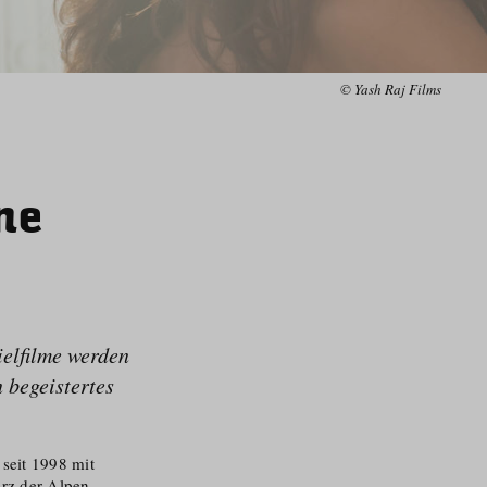
© Yash Raj Films
ne
ielfilme werden
 begeistertes
 seit 1998 mit
rz der Alpen