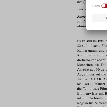
needful: Thank yo
Warm regards,
Ramesh Babu Vallur
Producer
Maharishi Cinema
Es ist still im Bu
32 südindische Film
Kameramann und sei
Koch und sein mitk
dreh­ar­bei­ten­ko­o
Menschen, die Teil
Anreise aus Hydera
Augenlider auf die 
Tirol – „A LAKE!
los. Der Busfahrer
die Teil dieses Fi
Blumenwiese mit Bl
irdische Schönheit 
Regisseurs Surre