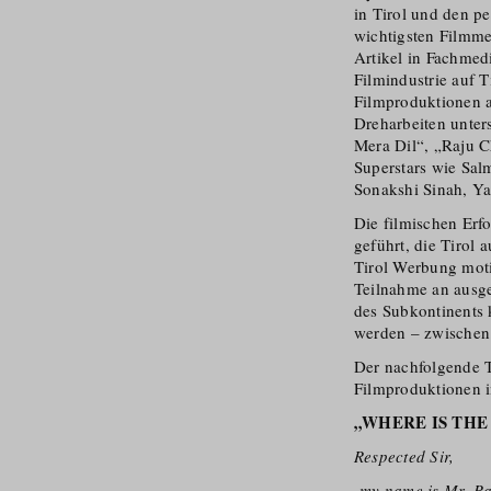
in Tirol und den p
wichtigsten Filmme
Artikel in Fachmed
Filmindustrie auf T
Filmproduktionen 
Dreharbeiten unter
Mera Dil“, „Raju 
Superstars wie Sal
Sonakshi Sinah, Y
Die filmischen Erf
geführt, die Tirol 
Tirol Werbung motiv
Teilnahme an ausge
des Subkontinents k
werden – zwischen
Der nachfolgende T
Filmproduktionen 
„WHERE IS TH
Respected Sir,
my name is Mr.
Ra