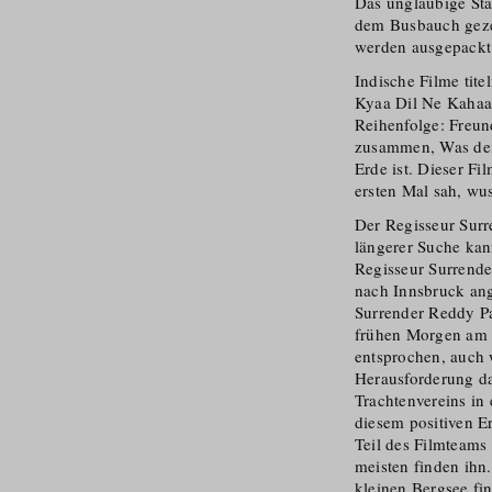
Das ungläubige Sta
dem Busbauch geze
werden ausgepackt 
Indische Filme tit
Kyaa Dil Ne Kahaa,
Reihenfolge: Freun
zusammen, Was dei
Erde ist. Dieser F
ersten Mal sah, wus
Der Regisseur Surr
längerer Suche ka
Regisseur Surrende
nach Innsbruck an
Surrender Reddy Pa
frühen Morgen am U
entsprochen, auch 
Herausforderung dar
Trachtenvereins in
diesem positiven E
Teil des Filmteams
meisten finden ihn
kleinen Bergsee fi