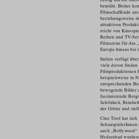
bemüht. Bisher kon
Filmschaffende aus
beziehungsweise du
attraktiven Produkt
reicht von Kinospi
Reihen und TV-Seri
Filmszene für das 
Europa hinaus bis 
Indien verfügt über
viele davon finden
Filmproduktionen fi
beispielsweise in 
entsprechenden Bem
bewegende Bilder a
faszinierende Bergw
Schönheit, Reinhei
der Götter und stel
Cine Tirol hat sic
Schauspie­lerInne
auch „Bollywood“ 
Hyderabad wurden a