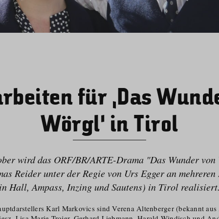
rbeiten für ‚Das Wund
Wörgl‘ in Tirol
tober wird das ORF/​BR/​ARTE-Drama "Das Wunder von 
as Reider unter der Regie von Urs Egger an mehreren 
in Hall, Ampass, Inzing und Sautens) in Tirol realisiert
uptdar­stellers Karl Markovics sind Verena Altenberger (bekannt aus 
iesz, Lisa Marie Trojer, Gerhard Liebmann, Harald Windisch und And