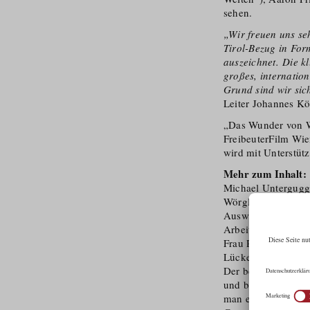
sehen.
„Wir freuen uns se
Tirol-Bezug in For
auszeichnet. Die k
großes, internation
Grund sind wir sic
Leiter Johannes K
„Das Wunder von W
FreibeuterFilm Wi
wird mit Unterstütz
Mehr zum Inhalt:
Michael Untergug­g
Wörgl bestimmt. Wi
Ausweg aus der Kris
Arbeitslosigkeit gr
Frau Rosa (Verena 
Lückenbüßer abzul
Der belesene und r
und beschließt, in
man es nicht ausgib