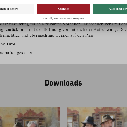
et, will Brücken bauen, Straßen reparieren und die örtliche Zellulos
nd zwar mit jenem Geld, das sich von den herkömmlichen Banknoten 
eidet: Die Wörgler drucken es selbst. Und damit es gültig bleibt, m
f den Schein geklebt werden. Nach starkem anfänglichem Gegenwind
e Unterstützung für sein riskantes Vorhaben. Tatsächlich kehr mit der
gl zurück, und mit der Hoffnung kommt auch der Aufschwung. Doc
uch mächtige und übermächtige Gegner auf den Plan.
ne Tirol
orarfrei gestattet!
Downloads