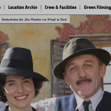
e
Location Archiv
Crew & Facilities
Green Filming
Dreharbeiten für ‚Das Wunder von Wörgl‘ in Tirol