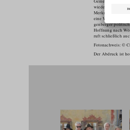
Gemeinde für beend
wiedereröffnen. U
Merkmalen untersch
eine Wertmarke au
genberger politisch
Hoffnung nach Wör
ruft schließlich a
Fotonachweis: © Ci
Der Abdruck ist hon