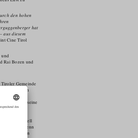
 durch den hohen
ahren
terguggenberger hat
 – aus diesem
int Cine Tirol
n und
d Rai Bozen und
r Tiroler Gemeinde
ß längst keinen
rtieft.
Unterstützung seine
Rolle als
en Silvio Gesell
rt verliert, wenn
s der bankrotten