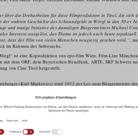
hr über die Dreharbeiten für diese Filmproduktion in Tirol, die sich
m der wahren Geschichte des Schwundgelds in Wörgl in den 30-er J
luge und mutige Initiative des damaligen Bürgermeisters Michael Un
ales Interesse ausgelöst, das Thema ist jedoch auch heute topaktuell
her, dass der Film von vielen Menschen neugierig gesehen wird.“
, me
öck im Rahmen des Setbesuchs.
örgl“ ist eine Koproduktion von epo-film Wien, Film-Line Münche
en mit dem ORF, dem Bayerischen Rundfunk, ARTE, SRF Schweiz un
ung von Cine Tirol hergestellt.
enberger (Karl Markovics) wird 1932 per Los zum Bürgermeister de
e so viele Gemeinden steht Wörgl vor dem Bankrott. Die Politik wei
e mehr. Sparen, lautet das Rezept, das die Krise aber immer weiter ve
eift um sich – und mit der Arbeitslosigkeit auch der Faschismus. Mit 
Altenberger) beschließt Untergug­genberger aber, die ihm zugedachte 
egen und etwas Neues zu versuchen.
hetorisch gewandte Untergug­genberger kennt die Werke des Ökonom
 seiner Gemeinde das sogenannte Schwundgeld einzuführen, das an We
t. Mitten in der Weltwirt­schaftskrise erklärt er den strengen Sparkur