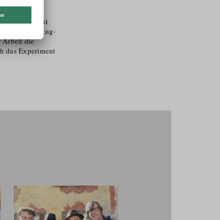
efabrik
in zwei
uss jeden Monat
 findet Untergug­
 Arbeit die
h das Experiment