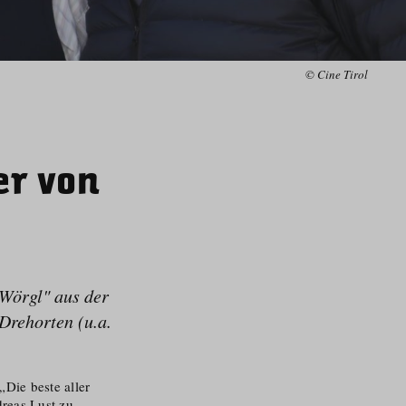
© Cine Tirol
er von
Wörgl" aus der
Drehorten (u.a.
.
„Die beste aller
reas Lust zu