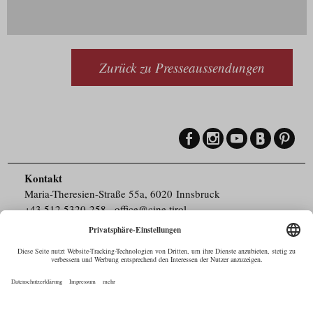
Zurück zu Presseaussendungen
Kontakt
Maria-Theresien-Straße 55a, 6020 Innsbruck
+43.512.5320-258
,
office@cine.tirol
Impressum
Barrierefreiheit
Pressebereich
Datenschutz
Commercials in Tirol
AUSTRIAN Film
Commissions & Funds
Drehorte in Tirol