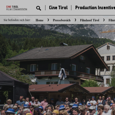
Cine Tirol
Production Incentiv
Sie befinden sich hier:
Home
Pressebereich
Filmland Tirol
Film