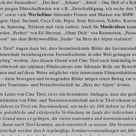
ch des Steinadlers“, „Der Inn“, „Schnee“, „Streif – One Hell of a Ri
t jungen Filmschaffenden wie z.B. „Entschuldigung, ich suche den 
Werbefilme
n“ sowie viele
führender Firmen und Marken wie BMW, P
en, Opel, Suchard, Coca Cola, Pepsi, Sony Ericsson, Tchibo, Karstad
Musikvideos
min, Samsung, Telekom und viele andere. Auch für
kann 
urden „Perfect“ von Ed Sheeran, „Ohne Dich“ von Rammstein, „Para
oni“ aus dem Bollywoodfilm „Saaho“ im Herz der Alpen realisiert!
n Tirol“ tragen dazu bei, dass beeindruckende Bilder der faszinieren
leinwände beziehungsweise Fernsehschirme in aller Welt gelangen u
ebirg“ werben. Aus diesem Grund wird Cine Tirol auch hinkünftig be
ttbewerb der (alpinen) Filmlocations eine führende Rolle zur Bewerb
en und auf diese Weise möglichst viele interessante Filmproduktion
n – diese bewegten und bewegenden Bilder mögen einen Betrag zur to
der Tourismus- und Freizeit­wirtschaft im „Herz der Alpen“ leisten.
Leiter von Cine Tirol, ist es ein besonderes Anliegen, dass das groß
ichkeiten von Film- und Tourismus­wirtschaft auch in Tirol erkannt u
Jahren ist Tirol ein Tourismusland, seit mehr als 100 Jahren ist Tiro
e gedeihliche und erfolgreiche Verbindung im Laufe der Jahrzehnte
 Grund muss es gelingen, die vielen nationalen und internationalen F
s Zutun nach Tirol kommen, auch touristisch zu nutzen. Die Verantwo
irtschaft werden durch regelmäßige Seminarveranstaltungen mit füh