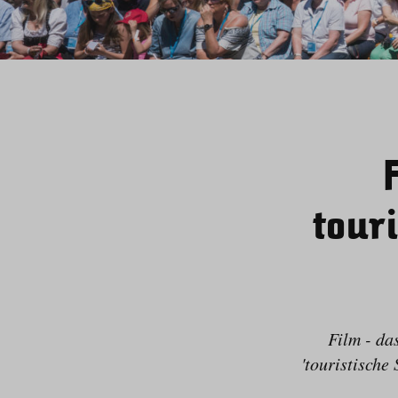
tour
Film - da
'touristische