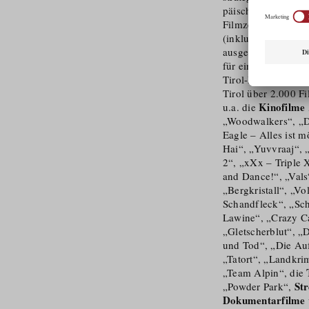
päischen Raum mit 
Filmzentren in den
(inklusive Locatio
ausgewählte Filmpro
für einen möglichen
Tirol-Bezug) leiste
Tirol über 2.000 F
Kinofilme
u.a. die
„Woodwalkers“, „D
Eagle – Alles ist m
Hai“, „Yuvvraaj“, „
2“, „xXx – Triple 
and Dance!“, „Vals
„Bergkristall“, „Vo
Schandfleck“, „Sch
Lawine“, „Crazy C
„Gletscherblut“, „
und Tod“, „Die Au
„Tatort“, „Landkri
„Team Alpin“, die
St
„Powder Park“,
Dokumentarfilme