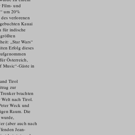
r Film- und
ge“ um 20%
 des verlorenen
s gebuchten Kauai
n für indische
 größten
heit: „Star Wars“
ten Erfolg dieses
n aufgenommen
für Österreich,
of Music“-Gäste in
and Tirol
trag zur
 Trenker brachten
 Welt nach Tirol.
 Peter Weck und
higen Raum. Die
t wurde,
der (aber auch nach
ffenden Jean-