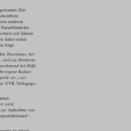
geraumer Zeit
scheinbare
 von anderen
Naturfilm­do­ku­
rtiert seit Jahren
en daher einen
e folgt:
len Tourismus, bei
 weil sie Drehorte
zunehmend mit Hilfe
bezogene Kultur-
iele etc.) zur
en: UVK Verlagsge­
niert:
rt wird.
n zur Aufnahme von
lmproduktionen“.
“ wurde zu einem