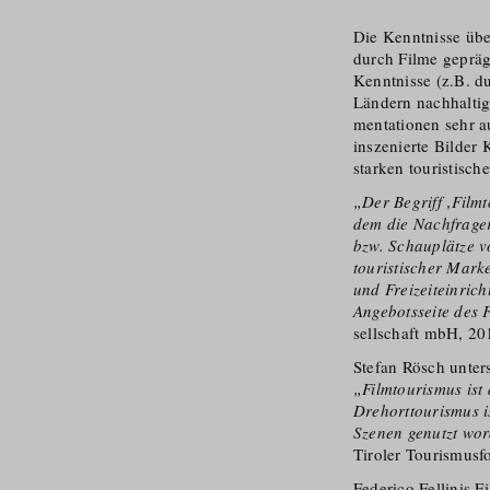
Die Kenntnisse übe
durch Filme gepräg
Kenntnisse (z.B. d
Ländern nachhaltig 
men­tationen sehr a
inszenierte Bilder
starken touristisch
„Der Begriff ‚Film
dem die Nachfrager
bzw. Schauplätze v
touristischer Mar
und Freizeiteinric
Angebotsseite des 
sellschaft mbH, 201
Stefan Rösch unter
„Filmtourismus ist 
Drehorttourismus i
Szenen genutzt wor
Tiroler Tourismusf
Federico Fellinis 