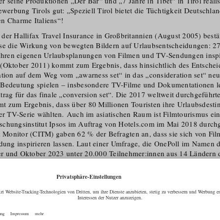
 seine Produktionen „Der Bär“ und „7 Jahre in Tibet“ in Tirol realisi
ewerbung Tirols gut: „Speziell Tirol bietet die Tüchtigkeit Deutschla
n Charme Italiens“!
der Hallifax Travel Insurance in Großbritannien (August 2005) bestä
se die Wirkung von bewegten Bildern auf Urlaubsent­scheidungen: 2
 ihren eigenen Urlaubsplanungen von Filmen und TV-Sendungen inspir
(Oktober 2011) kommt zum Ergebnis, dass hinsichtlich des Entschei­d
nation auf dem Weg vom „awarness set“ in das „consideration set“ neu
Bedeutung spielen – insbesondere TV-Filme und Dokumentationen le
trag für das finale „conversion set“. Die 2017 weltweit durchgeführ
 zum Ergebnis, dass über 80 Millionen Touristen ihre Urlaubsde­s­ti
ner TV-Serie wählten. Auch im asiatischen Raum ist Filmtourismus ei
schungs­institut Ipsos im Auftrag von Hotels.com im Mai 2018 durch
el Monitor (CITM) gaben 62 % der Befragten an, dass sie sich von Fi
eidung inspirieren lassen. Laut einer Umfrage, die OnePoll im Namen
r und Oktober 2023 unter 20.000 Teilnehmer:innen aus 14 Ländern d
r Reisenden an, dass sie stärker von Fernsehsendungen und filmen b
ben Fernsehsendungen mehr Einfluss aus als Instagram, Facebook un
en von Filmproduktionen gibt es sogar schon einen speziellen Begriff
rund wurde 1998 die Cine Tirol Film Commission unter dem Dach d
 das erklärte Ziel, Tirol zum führenden Filmproduk­tionsland der Al
ting- und Kommunika­ti­ons­maßnahmen im In- und Ausland (neben d