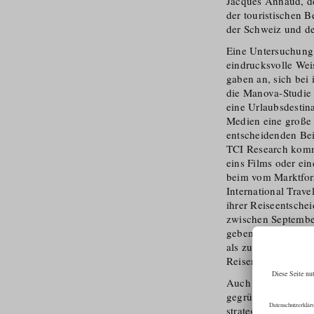
Jacques Annaud, der
der touristischen B
der Schweiz und de
Eine Untersuchung 
eindrucksvolle Wei
gaben an, sich bei
die Manova-Studie 
eine Urlaubsde­s­ti
Medien eine große 
entscheidenden Bei
TCI Research kommt
eins Films oder ei
beim vom Marktfor­
International Trav
ihrer Reiseent­sch
zwischen Septembe
geben fast 30 % de
als zuvor. Dabei ü
Reisen auf den Spur
Auch aus diesem G
gegründet – es war
strategische Marke