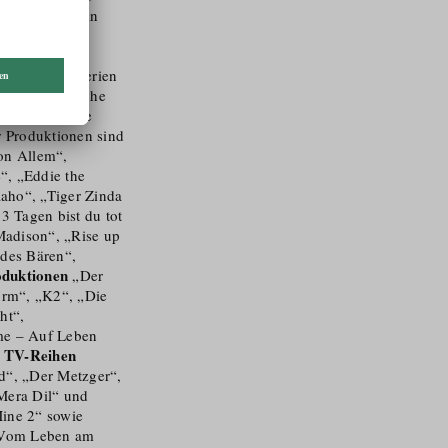
e Tirol auch in
cation Service
reize für
ses (Hauptkriterien
. der inhaltliche
ile konnte Cine
r Produktionen sind
on Allem“,
“, „Eddie the
aaho“, „Tiger Zinda
3 Tagen bist du tot
Madison“, „Rise up
 des Bären“,
oduktionen
„Der
urm“, „K2“, „Die
ht“,
mme – Auf Leben
TV-Reihen
e
nd“, „Der Metzger“,
Mera Dil“ und
ine 2“ sowie
„Vom Leben am