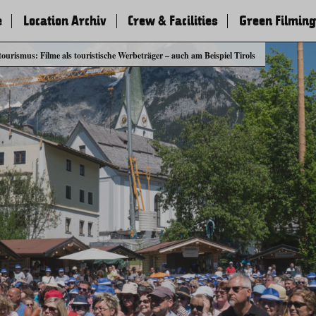
e
Location Archiv
Crew & Facilities
Green Filming
tourismus: Filme als touristische Werbeträger – auch am Beispiel Tirols