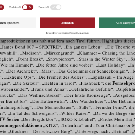
besonderer Berücksichtigung von Österreich und Deutschland ist Cin
 USA, Indien und China aktiv), das Angebot eines professionellen Lo
n Scouts, Location Archiv und Production Guide) sowie finanzielle An
jekte in Form eines nicht rückzahlbaren Produkti­ons­kos­ten­zu­schus
 Produkti­ons­kos­ten­zuschuss sind der wirtschaftliche Tirol-Effekt bzw
n ihren Beitrag zu dieser Absicht. Mit großem Erfolg, denn mittlerwe
ilmproduktionen aus nah und fern nach Tirol führen. Highlights diese
„James Bond 007 – SPECTRE“, „Ein ganzes Leben“, „Die Theorie v
ownhill“, „Madison“, „Märzengrund“, „Klammer – Chasing the Line
öglich“, „Point Break“, „Snowpiercer“, „Stars in the Winter Sky“, „S
Wie im Himmel“, „Die fetten Jahre sind vorbei“, „Last Holiday“, „In 
X“, „Der Architekt“, „März“, „Das Geheimnis der Schneekönigin“, „
“, „Extreme Ops“, „Die Freiheit des Adlers“, „Lapislazuli – Im Auge
Fernsehpr
llgas“, „Die Skitour“, „Helden in Tirol“, „Flashback“; die
wabenkinder“, „Franz und Anna“, „Gefährliche Gefühle“, „Gipfelst
anucks“, „Das Weihnachtsekel“, „Der letzte Kronzeuge“, „Ausgelösc
Der Bär ist los“, „Die Hüttenwirtin“, „Die Wanderhure“, „Die Heba
fnahmeprüfung“, „Der Meineidbauer“, „Stille“, „Fremder Feind“, di
mi“, „Im Tal des Schweigens“, „Wilder Kaiser“, „Da wo die Berge si
TV-Serien
„Der Bergdoktor“, „SOKO Kitzbühel“, „Pardes Mein Hai 
reamingproduktionen
„KITZ“, „Totenfrau“ und „Your Christmas or M
wie „Glockner – Der schwarze Berg“, „Unterwegs nach…Heimat“, 