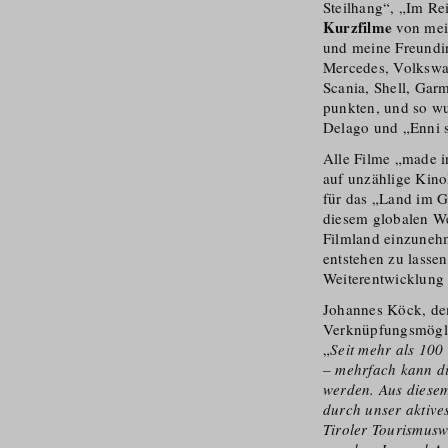
Steilhang“, „Im Rei
Kurzfilme
von meis
und meine Freundi
Mercedes, Volkswag
Scania, Shell, Gar
punkten, und so w
Delago und „Enni s
Alle Filme „made i
auf unzählige Kino
für das „Land im G
diesem globalen We
Filmland einzunehm
entstehen zu lasse
Weiterent­wicklung 
Johannes Köck, dem 
Verknüpfungs­mög­l
„
Seit mehr als 100 
– mehrfach kann di
werden. Aus diesem
durch unser aktive
Tiroler Tourismusw