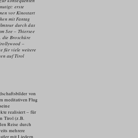
 zur konsequenten
utigt: erste
nen vor Kinostart
hen mit Fantag
ilmtour durch das
 am See – Thiersee
. die Broschüre
irollywood –
e für viele weitere
ven auf Tirol
dschaftsbilder von
m meditativen Flug
seine
e realisiert – für
 Tirol (z.B.
llen Reise durch
eits mehrere
stler mit Liedern