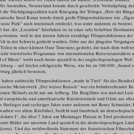
ür Australien, Neuseeland konnte durch geschickte Verknüpfung de
ft die Nächtigungszahlen nach Kinogang der Trilogie „Herr der Rin
iianische Insel Kauai wurde durch große Filmproduktionen wie „Jäger
rassic Park“ auch touristisch entdeckt, was unter anderem zu besten
 hat; die „Location“ Interlaken ist zu einer sehr beliebten Destinatio
eworden, weil in den letzten Jahren unzählige Filmproduktionen der
Welt in der Schweiz gedreht wurden. Oder aus der jüngsten Vergangen
Teilen in einer kleinen Oase Tunesiens gedreht, die nach dem weltwei
eiche touristische Programme von internationalen Reisever­an­stalter
of Music“ wirbt noch heute speziell in der englisch­sprachigen Welt 
alzburg – auf höchst erfolgreiche Weise, wie bis zu 300.000 „Sound 
zburg jährlich beweisen.
 haben zahlreiche Filmproduktionen „made in Tirol“ für das Bundesl
mische Meisterwerk „Der weisse Rausch“ war ein bahnbrechender Bei
pinen Skilaufs nicht nur am Arlberg. Die Bergfilme von und mit Luis
auf europäische und amerikanische Kinoleinwände und Gäste aus aller
r fünfziger und sechziger Jahre unter anderem mit Romy Schneider,
warben vor allem Kitzbühel, Seefeld und Innsbruck im deutschsprac
doktor I“, die über 7 Jahre am Mieminger Plateau in Tirol produzier
 heute Bilder aus unserem Land speziell in die deutschsprachigen Län
orea). Und das wohlwollende Statement des französischen Filmscha