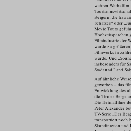
wahren Werbefilm f
Tourismus­wirtscha
steigern; die hawa
Schatzes“ oder „Ju
Movie Tours geführt
Hochzeitspärchen g
Filmindustrie der 
wurde zu größeren 
Filmwerks in zahlr
wurde. Und „Sound 
insbesonders für S
Stadt und Land Sal
Auf ähnliche Weise
geworben – das fil
Entwicklung des al
die Tiroler Berge 
Die Heimatfilme de
Peter Alexander be
TV-Serie „Der Berg
transportiert noch
Skandinavien und K