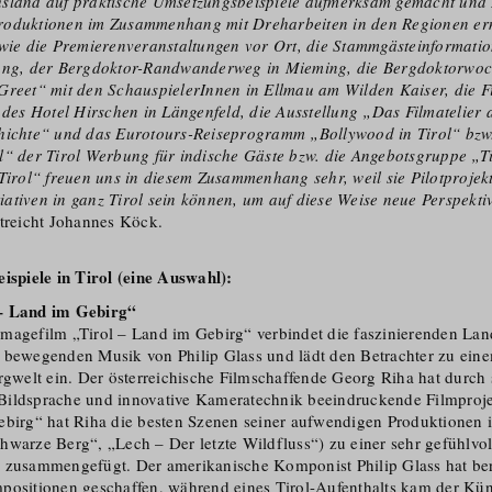
usland auf praktische Umsetzungsbeispiele aufmerksam gemacht und
roduktionen im Zusammenhang mit Dreharbeiten in den Regionen erm
 wie die Premierenveranstaltungen vor Ort, die Stammgästeinformatio
lung, der Bergdoktor-Randwanderweg in Mieming, die Bergdoktorwoc
Greet“ mit den SchauspielerInnen in Ellmau am Wilden Kaiser, die F
e des Hotel Hirschen in Längenfeld, die Ausstellung „Das Filmatelier
hichte“ und das Eurotours-Reiseprogramm „Bollywood in Tirol“ bzw
l“ der Tirol Werbung für indische Gäste bzw. die Angebotsgruppe „T
Tirol“ freuen uns in diesem Zusammenhang sehr, weil sie Pilotprojekt
itiativen in ganz Tirol sein können, um auf diese Weise neue Perspekti
streicht Johannes Köck.
eispiele in Tirol (eine Auswahl):
– Land im Gebirg“
magefilm „Tirol – Land im Gebirg“ verbindet die faszinierenden Lan
 bewegenden Musik von Philip Glass und lädt den Betrachter zu eine
rgwelt ein. Der österreichische Filmschaffende Georg Riha hat durch 
ildsprache und innovative Kameratechnik beeindruckende Filmprojekt
ebirg“ hat Riha die besten Szenen seiner aufwendigen Produktionen in
hwarze Berg“, „Lech – Der letzte Wildfluss“) zu einer sehr gefühlvo
 zusammengefügt. Der amerikanische Komponist Philip Glass hat ber
po­sitionen geschaffen, während eines Tirol-Aufenthalts kam der Kün