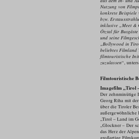
aus dem In- und A
Nutzung von Filmp
konkrete Beispiele
bzw. Erstausstrah
inklusive „Meet & 
Ötztal für Busgäst
und seine Filmgesc
„Bollywood in Tiro
beliebtes Filmland 
filmtouristische In
zuzulassen
“, unter
Filmtouristische B
Imagefilm „Tirol 
Der zehnminütige I
Georg Riha mit der
über die Tiroler Be
außergewöhnliche B
„Tirol – Land im G
„Glockner – Der sc
das Herz der Alpen
großartige Filmkom