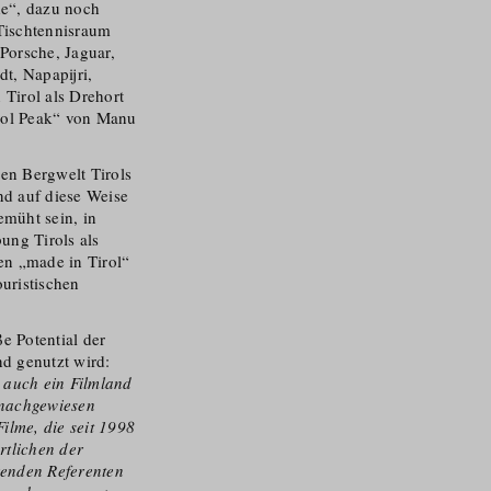
de“, dazu noch
Tischtennisraum
orsche, Jaguar,
t, Napapijri,
Tirol als Drehort
sol Peak“ von Manu
den Bergwelt Tirols
nd auf diese Weise
müht sein, in
ung Tirols als
en „made in Tirol“
uristischen
e Potential der
nd genutzt wird:
l auch ein Filmland
 nachgewiesen
ilme, die seit 1998
rtlichen der
renden Referenten