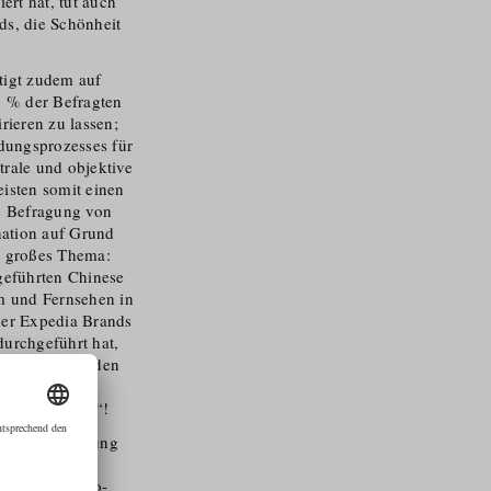
ert hat, tut auch
nds, die Schönheit
tigt zudem auf
7 % der Befragten
ieren zu lassen;
ungs­prozesses für
trale und objektive
isten somit einen
te Befragung von
nation auf Grund
n großes Thema:
geführten Chinese
lm und Fernsehen in
 der Expedia Brands
urchgeführt hat,
eeinflusst werden
d TikTok. Für
: „set jetting“!
er Tirol Werbung
pen zu machen:
em gesamteu­ro­