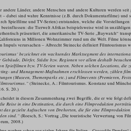
r andere Länder, andere Menschen und andere Kulturen werden seit 
t – dabei sind wahre Kenntnisse (z.B. durch Dokumentarfilme) und 
urch Spielfilme und TV-Serien) entstanden, welche die Vorstellungen
beeinflussen: die Tierwelt Afrikas beispielsweise wird in unzähligen 
uthentisch präsentiert, die amerikanische TV-Serie „Baywatch“ transpo
 Kaliforniens in Millionen Wohnzimmer rund um die Welt. Filme könn
en Impuls verursachen – Albrecht Steinecke definiert Filmtourismus wi
tourismus‘ bezeichnet ein wachsendes Marktsegment des internationa
 Gebäude, Dörfer, Städte bzw. Regionen vor allem deshalb besuchen,
on Spielfilmen bzw. TV-Serien waren. Neben solchen Locations, die 
keting- und Management-Maßnahmen erschlossen werden, zählen film
htungen (Museen, Themenparks etc.) und Filmevents (Premieren, Festsp
Filmtourismus.“
(Steinecke, A.: Filmtourismus. Konstanz und Münch
6. S. 20.)
scheidet in diesem Zusammenhang zwei Begriffe, die er wie folgt defi
die Reise in eine Destination, die durch eine Filmproduktion porträtie
st das gezielte Aufsuchen von Drehorten, die für eine Filmproduktio
den sind.“
(Roesch, S.: Vortrag „Die touristische Verwertung von Fi
orum, 2008.)
Filme warben schon vor vielen Jahren für Italien, „Crocodile Dundee