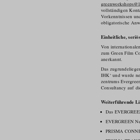
greenworkshops@la
vollständigen Konta
Vorkenntnissen und
obligatorische Anw
Einheitliche, seri
Von internationale
zum Green Film Cons
anerkannt.
Das zugrunde­liege
IHK‘ und wurde ne
zentrums Evergreen
Consultancy auf di
Weiterführende Li
Das EVERGREEN 
EVERGREEN News 
PRISMA CONNECT