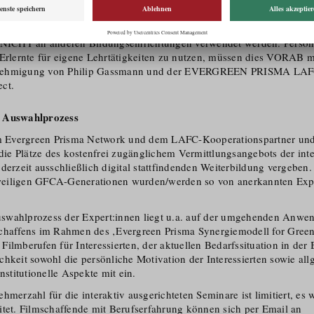
echte & Einhaltung Nutzungsbedingungen
 Evergreen Prisma ist, auch im Interesse der Teilnehmer:innen, urheb
 NICHT an anderen Bildungs­ein­richtungen verwendet werden. Person
 Erlernte für eigene Lehrtätigkeiten zu nutzen, müssen dies VORAB 
nehmigung von Philip Gassmann und der EVERGREEN PRISMA LAFC
ct.
d Auswahlprozess
Evergreen Prisma Network und dem LAFC-Kooperati­onspartner und 
e Plätze des kostenfrei zugänglichem Vermittlungs­angebots der inte
derzeit ausschließlich digital stattfindenden Weiterbildung vergeben.
eiligen GFCA-Generationen wurden/​werden so von anerkannten Exp
wahlprozess der Expert:innen liegt u.a. auf der umgehenden Anwen
chaffens im Rahmen des ‚Evergreen Prisma Synergiemodell for Green
Filmberufen für Interessierten, der aktuellen Bedarfssituation in der
chkeit sowohl die persönliche Motivation der Interessierten sowie al
nsti­tu­tionelle Aspekte mit ein.
hmerzahl für die interaktiv ausgerichteten Seminare ist limitiert, es w
itet. Filmschaffende mit Berufserfahrung können sich per Email an