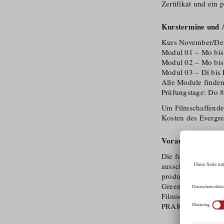
Zertifikat und ein
Kurstermine und
Kurs November/​De
Modul 01 – Mo bis
Modul 02 – Mo bis
Modul 03 – Di bis 
Alle Module finden 
Prüfungstage: Do 8
Um Filmschaffenden
Kosten des Evergr
Voraussetzung für
Die fundierte und p
ausschließlich an I
produktionsnahe Ge
Green Film Consult
Filmschaffende mit
PRAKTISCHEN UMS