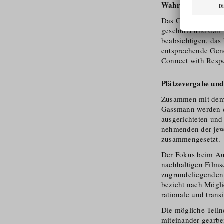
Wahrung Urheberr
Das Curriculum und
geschützt und darf
beabsichtigen, das
entsprechende Ge
Connect with Respe
Plätzevergabe un
Zusammen mit dem 
Gassmann werden di
ausgerichteten und 
nehmenden der jew
zusammengesetzt.
Der Fokus beim Aus
nachhaltigen Films
zugrunde­liegenden 
bezieht nach Mögli
rationale und transi
Die mögliche Teilne
miteinander gearbe