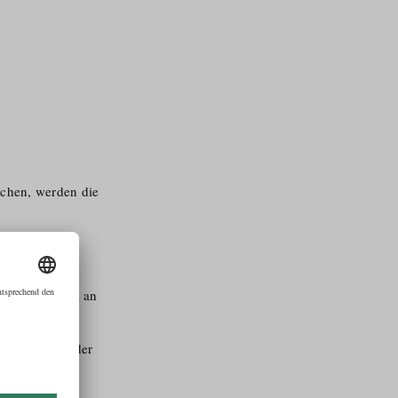
ichen, werden die
 richtet sich
 sowie speziell an
Beruf der/​s
essionelle
e Wissen bei der