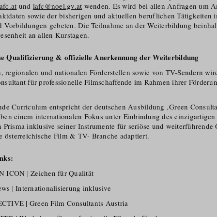
fc.at
und
lafc@noel.gv.at
wenden. Es wird bei allen Anfragen um A
ktdaten sowie der bisherigen und aktuellen beruflichen Tätigkeiten i
 Vorbildungen gebeten. Die Teilnahme an der Weiterbildung beinhalt
esenheit an allen Kurstagen.
öse Qualifizierung & offizielle Anerkennung der Weiterbildung
n, regionalen und nationalen Förderstellen sowie von TV-Sendern wi
ultant für professionelle Filmschaffende im Rahmen ihrer Förderungs­
nde Curriculum entspricht der deutschen Ausbildung ‚Green Consult
ben einem internationalen Fokus unter Einbindung des einzigartige
 Prisma inklusive seiner Instrumente für seriöse und weiterführende
e österreichische Film & TV- Branche adaptiert.
nks:
ICON | Zeichen für Qualität
| Internationalisierung inklusive
IVE | Green Film Consultants Austria