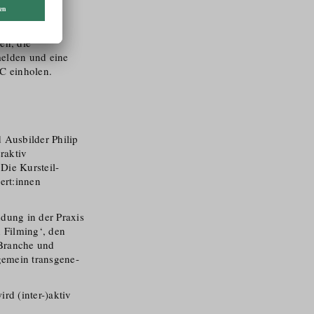
errechtlich
en, die
melden und eine
 einholen.
Ausbilder Philip
raktiv
 Die Kursteil­
ert:innen
dung in der Praxis
 Filming‘, den
 Branche und
lgemein transgene­
ird (inter-)aktiv