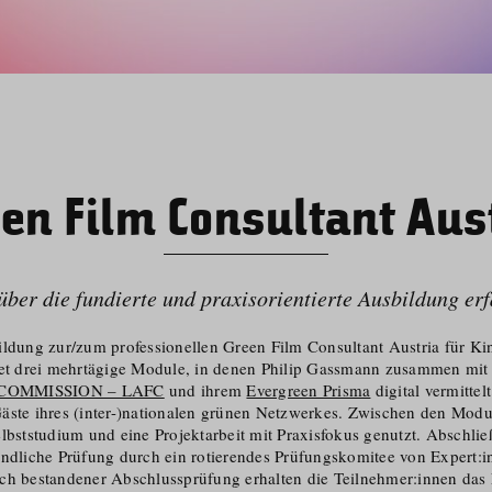
en Film Consultant Aus
ber die fundierte und praxisori­entierte Ausbildung er
ildung zur/​zum professionellen Green Film Consultant Austria für K
tet drei mehrtägige Module, in denen Philip Gassmann zusammen mit
COMMISSION – LAFC
und ihrem
Evergreen Prisma
digital vermittel
äste ihres (inter-)nationalen grünen Netzwerkes. Zwischen den Modu
lbststudium und eine Projektarbeit mit Praxisfokus genutzt. Abschlie
ündliche Prüfung durch ein rotierendes Prüfungskomitee von Expert:i
ch bestandener Abschlussprüfung erhalten die Teilnehmer:innen das