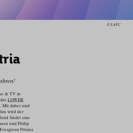
© LAFC
tria
fahren!
ino & TV in
 der
LOWER
t. Mit dabei sind
len wird der
ßend findet eine
nnen und Philip
 Evergreen Prisma