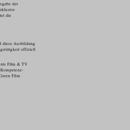
ngabe der
nklusive
et die
rd diese Ausbildung
tätigkeit offiziell
ants Film & TV
n Kompetenz­
 Green Film