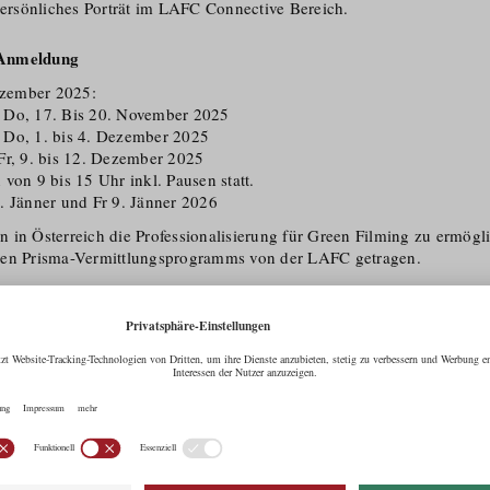
 persönliches Porträt im LAFC Connective Bereich.
 Anmeldung
zember 2025:
 Do, 17. Bis 20. November 2025
 Do, 1. bis 4. Dezember 2025
Fr, 9. bis 12. Dezember 2025
von 9 bis 15 Uhr inkl. Pausen statt.
. Jänner und Fr 9. Jänner 2026
 in Österreich die Professio­na­lisierung für Green Filming zu ermögl
een Prisma-Vermittlungs­programms von der LAFC getragen.
 die Teilnahme
raxisori­entierte Weiterbildung zur/​m Green Consultant für Film & TV
nteressierte, die aktiv in der Film-, TV- und Medienbranche tätig sind
werke der Filmbranche und Filmschaffende, die zukünftig den neuen 
ant Austria freischaffend ausüben möchten. Also ganz gezielt an prof
 möglichst langjähriger Erfahrung in ihren Berufen, die das erworben
ETZUNG von Projekten umgehend anwenden wollen.