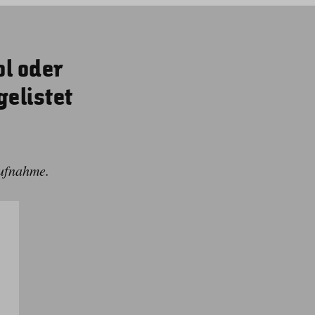
ol oder
elistet
aufnahme.