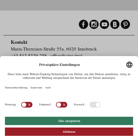
Kontakt
Maria-Theresien-Straße 55a, 6020 Innsbruck
+43.512.5320-258
,
office@cine.tirol
Impressum
Barrierefreiheit
Pressebereich
Datenschutz
Commercials in Tirol
AUSTRIAN Film
Commissions & Funds
Drehorte in Tirol
afci
FILMING EUROPE –
EUFCN
Datenschutz
Einstellungen