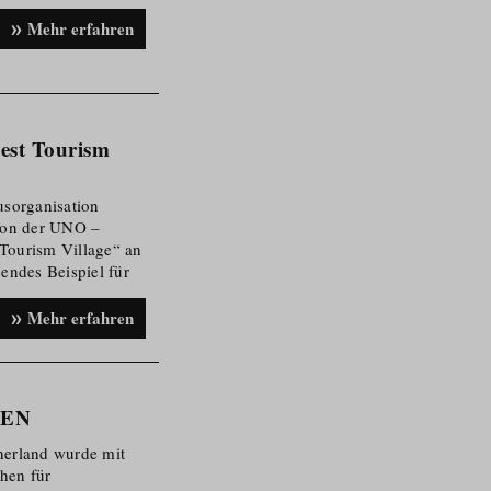
Mehr erfahren
Best Tourism
­or­ga­nisation
ion der UNO –
Tourism Village“ an
gendes Beispiel für
nten kulturellen und
etzen sich „Best
Mehr erfahren
hhaltigkeit
 Tirol wurde dieses
mit dem Prädikat
EEN
inerland wurde mit
hen für