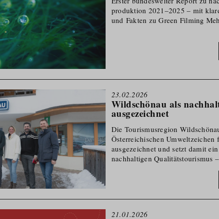
Erster bundesweiter Report zu na
produktion 2021–2025 – mit kla
und Fakten zu Green Filming Meh
23.02.2026
Wildschönau als nachhalt
ausgezeichnet
Die Tourismusregion Wildschöna
Österreichischen Umweltzeichen f
ausgezeichnet und setzt damit ein
nachhaltigen Qualitäts­tourismus –
entierte Rahmenbe­dingungen für 
Tirol.
21.01.2026