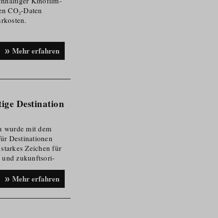
chhaltiger Kinofilm­
ren CO₂-Daten
rkosten.
Mehr erfahren
ige Destination
u wurde mit dem
ür Destinationen
 starkes Zeichen für
 und zukunfts­ori­
Green Filming in
Mehr erfahren