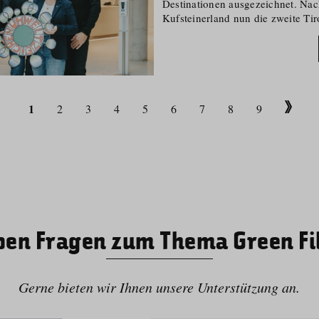
Destinationen ausgezeichnet. Nach
Kufsteinerland nun die zweite Tiro
diese bedeutende Nachhaltigkeits-Z
1
2
3
4
5
6
7
8
9
ben Fragen zum Thema Green F
Gerne bieten wir Ihnen unsere Unterstützung an.