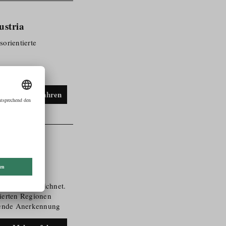
ustria
ori­entierte
Mehr erfahren
chisches
erreichischen
onen ausgezeichnet.
agierten Regionen
utende Anerkennung
n den Bereichen