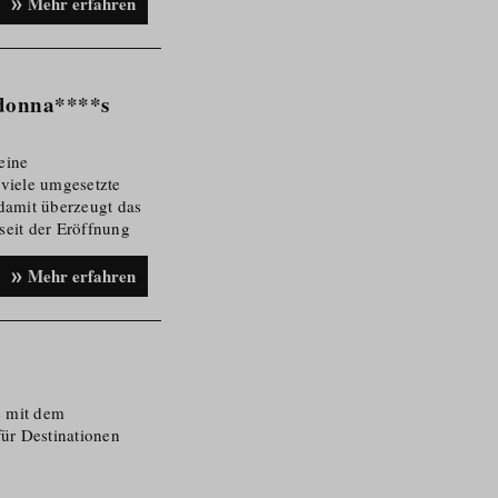
 nachhaltige
Mehr erfahren
adonna****s
eine
viele umgesetzte
 damit überzeugt das
eit der Eröffnung
liche Engagement
ich auch vom TÜV-
Mehr erfahren
nt-Zertifikat ISO
e mit dem
ür Destinationen