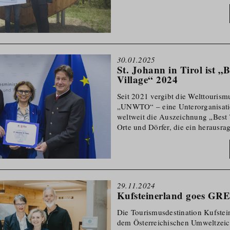
30.01.2025
St. Johann in Tirol ist „
Village“ 2024
Seit 2021 vergibt die Welttouris­mus
„UNWTO“ – eine Unterorga­nisat
weltweit die Auszeichnung „Best 
Orte und Dörfer, die ein herausra
ländlichen Tourismus mit anerkan
natürlichen Werten sind. Ebenso s
Tourism Villages“ im Bereich Nac
besonders stark ein. St. Johann in
Jahr als einziger Ort Österreichs 
29.11.2024
„Best Tourism Village“ versehen.
Kufsteinerland goes GR
Die Tourismus­de­s­tination Kufste
dem Österreichischen Umweltzeic