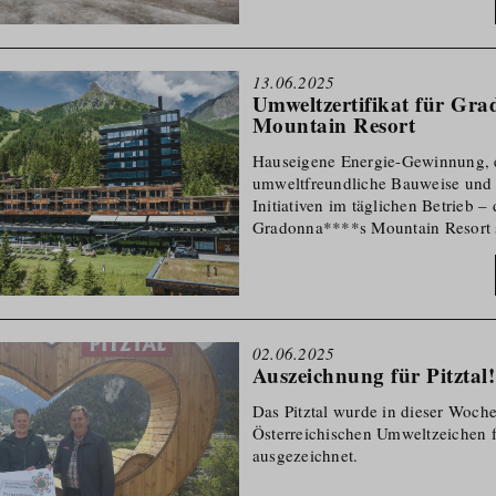
Klimaschutz, Barriere­freiheit und
Tourismus­ent­wicklung.
13.06.2025
Umweltzertifikat für Gr
Mountain Resort
Hauseigene Energie-Gewinnung, 
umweltfreundliche Bauweise und 
Initiativen im täglichen Betrieb –
Gradonna****s Mountain Resort s
2012 seine Gäste. Dieses vorbild
des Design-Resorts wurde kürzl
Austria mit dem Umweltma­nageme
14001 bestätigt.
02.06.2025
Auszeichnung für Pitztal!
Das Pitztal wurde in dieser Woch
Österreichischen Umweltzeichen f
ausgezeichnet.