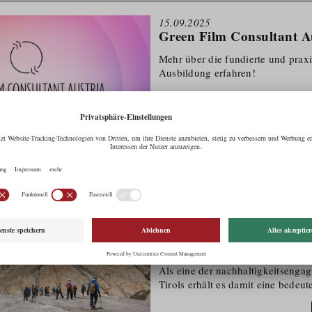
15.09.2025
Green Film Consultant A
Mehr über die fundierte und praxis
Ausbildung erfahren!
26.06.2025
Kaunertal erhält Österrei
Umweltzeichen
Das Kaunertal wurde mit dem Öst
Umweltzeichen für Tourismus­regi
Als eine der nachhaltig­keits­en­g
Tirols erhält es damit eine bede
für seinen umfassenden Einsatz i