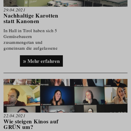
29.04.2021
Nachhaltige Karotten
statt Kanonen
In Hall in Tirol haben sich 5
Gemüsebauern
zusammengetan und
gemeinsam die aufgelassene
Straub-Kaserne ersteigert. Auf
dem Areal ist seit 2017 die
Mehr erfahren
größte Gemüsebau­logistik
Westösterreichs entstanden.
22.04.2021
Wie steigen Kinos auf
GRÜN um?