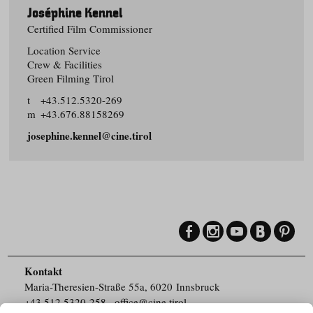
Joséphine Kennel
Certified Film Commissioner
Location Service
Crew & Facilities
Green Filming Tirol
t
+43.512.5320-269
m
+43.676.88158269
josephine.kennel@cine.tirol
Kontakt
Maria-Theresien-Straße 55a, 6020 Innsbruck
+43.512.5320-258
,
office@cine.tirol