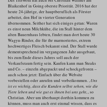
Das Tierwohl hat auch bei Christian Wallner am
Blaikenhof in Going oberste Priorität. 2016 hat der
heute 24-jährige, der hauptberuflich als Förster
arbeitet, den Hof in vierter Generation
übernommen. Seither hat sich einiges getan: Waren
es einst neun Milchkühe, die im Stall hinter dem
alten Bauernhaus lebten, findet man dort heute 30
Wagyu-Rinder, die für ihr marmoriertes, extrem
hochwertiges Fleisch bekannt sind. Der Stall wurde
dementsprechend im vergangenen Jahr ausgebaut,
bis zum Ende dieses Jahres soll auch der
Verkaufsraum fertig sein. Kaufen kann man Steaks
und Co. – einzeln abgepackt und schockgefroren –
auch schon jetzt: Einfach über die Website
vorbestellen oder anrufen und vorbeikommen. ‚
Uns
ist es wichtig, dass die Kunden selbst sehen, wie die
Tiere leben und wie gut es ihnen bei uns geht
‚, so
Christian. Aber um überhaupt dorthin kommen zu
können, muss man auch erst einmal wissen, dass es