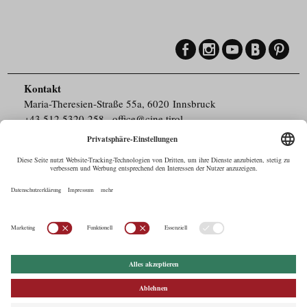
Kontakt
Maria-Theresien-Straße 55a, 6020 Innsbruck
+43.512.5320-258
,
office@cine.tirol
Impressum
Barrierefreiheit
Pressebereich
Datenschutz
Commercials in Tirol
AUSTRIAN Film
Commissions & Funds
Drehorte in Tirol
afci
FILMING EUROPE –
EUFCN
Datenschutz
Einstellungen