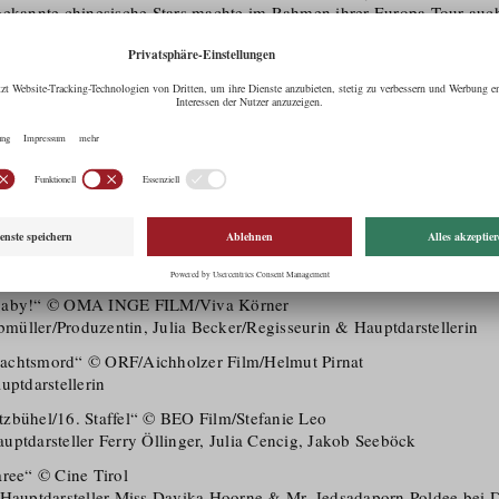
gekannte chinesische Stars machte im Rahmen ihrer Europa-Tour auch
47/Ö​tztal Bahnhof und Innsbruck (u.a. auf der Nordkette) ihr sportlic
irol ist China ein erfolgsver­sprechender Hoffnungsmarkt – durch di
International Film Festival (SIFF) Film Market, konnte das Filmland 
sichen Filmfestivals vorgestellt werden; neben den über 500 Ausstel
rket über 3.500 akkreditierte Besucher. Vor allem durch die leichte 
ten, die zentrale Lage in Europ und die filmfreundliche Infrastruktu
ten von „James Bond 007 – SPECTRE“ punktete Tirol bei den Market
Tirols als Location für Werbefilme und Fotoshootings wurde ebenfalls
amsung, Ralph Lauren, Café Royal, Raika Polen, United Optics, Vr
ler Regionen die perfekten Locations, um dort ihre Produkte bestens 
 Baby!“ © OMA INGE FILM/​Viva Körner
lbmüller/​Produzentin, Julia Becker/​Regisseurin & Hauptdar­stellerin
achtsmord“ © ORF/​Aichholzer Film/​Helmut Pirnat
uptdar­stellerin
zbühel/​16. Staffel“ © BEO Film/​Stefanie Leo
haupt­darsteller Ferry Öllinger, Julia Cencig, Jakob Seeböck
aree“ © Cine Tirol
 Hauptdarsteller Miss Davika Hoorne & Mr. Jedsadaporn Poldee bei 