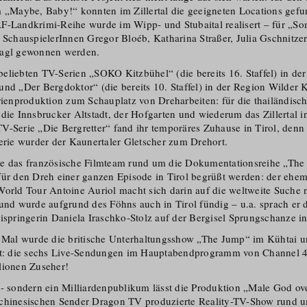
m „Maybe, Baby!“ konnten im Zillertal die geeigneten Locations gef
RF-Landkrimi-Reihe wurde im Wipp- und Stubaital realisert – für „
 Schauspie­lerInnen Gregor Bloéb, Katharina Straßer, Julia Gschnitze
nagl gewonnen werden.
eliebten TV-Serien „SOKO Kitzbühel“ (die bereits 16. Staffel) in de
nd „Der Bergdoktor“ (die bereits 10. Staffel) in der Region Wilder K
erienproduktion zum Schauplatz von Dreharbeiten: für die thailändisc
die Innsbrucker Altstadt, der Hofgarten und wiederum das Zillertal i
V-Serie „Die Bergretter“ fand ihr temporäres Zuhause in Tirol, denn
Serie wurder der Kaunertaler Gletscher zum Drehort.
e das französische Filmteam rund um die Dokumenta­ti­onsreihe „Th
für den Dreh einer ganzen Episode in Tirol begrüßt werden: der ehem
World Tour Antoine Auriol macht sich darin auf die weltweite Suche 
 wurde aufgrund des Föhns auch in Tirol fündig – u.a. sprach er d
kispringerin Daniela Iraschko-Stolz auf der Bergisel Sprungschanze i
 Mal wurde die britische Unterhal­tungsshow „The Jump“ im Kühtai und
gt: die sechs Live-Sendungen im Hauptabend­programm von Channel 4
lionen Zuseher!
n- sondern ein Milliarden­publikum lässt die Produktion „Male God ov
chinesischen Sender Dragon TV produzierte Reality-TV-Show rund u