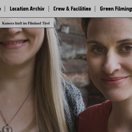
e
Location Archiv
Crew & Facilities
Green Filming
Kamera läuft im Filmland Tirol