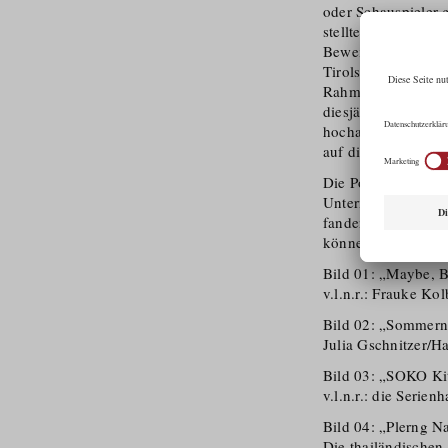
oder Schauspieler 
stellte in der Area
Beweis. Für Cine T
Tirols am Shanghai 
Rahmen eines chine
diesjährige Film Ma
hochalpinen Drehor
auf die Dreharbei
Die Positionierung 
Unternehmen wie S
fanden in den Tiro
können.
Bild 01: „Maybe,
v.l.n.r.: Frauke Ko
Bild 02: „Sommern
Julia Gschnitzer/​Ha
Bild 03: „SOKO Kit
v.l.n.r.: die Serien
Bild 04: „Plerng N
Die thailändischen