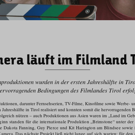
era läuft im Filmland T
produktionen wurden in der ersten Jahreshälfte in Tiro
ervorragenden Bedingungen des Filmlandes Tirol erfol
uktionen, darunter Fernsehserien, TV-Filme, Kinofilme sowie Werbe- u
n Jahreshälfte in Tirol realisiert und konnten somit die hervorragenden
folgreich nützen – auch Produktionen aus Asien waren im „Land im Geb
ginn standen für die internationale Produktion „Brimstone“ unter der
e Dakota Fanning, Guy Pierce und Kit Harington am Blindsee sowie
amera. Das nächste Projekt ließ nicht lange auf sich warten: für den