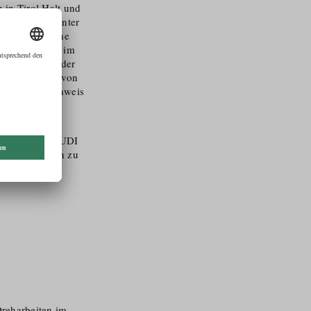
 in Tirol Halt und
hes Geschick unter
e Teilnahme Cine
Tirol erstmals im
lern begrüßte der
Erreichbarkeit von
r sowie der Hinweis
besuchern.
 gefestigt:
edestein und AUDI
in Szene setzen zu
Dreharbeiten im