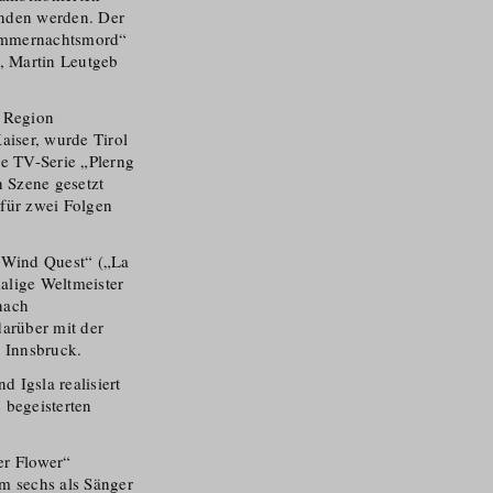
unden werden. Der
Sommernachtsmord“
r, Martin Leutgeb
r Region
aiser, wurde Tirol
he TV-Serie „Plerng
n Szene gesetzt
 für zwei Folgen
e Wind Quest“ („La
alige Weltmeister
nach
arüber mit der
n Innsbruck.
 Igsla realisiert
 begeisterten
er Flower“
m sechs als Sänger