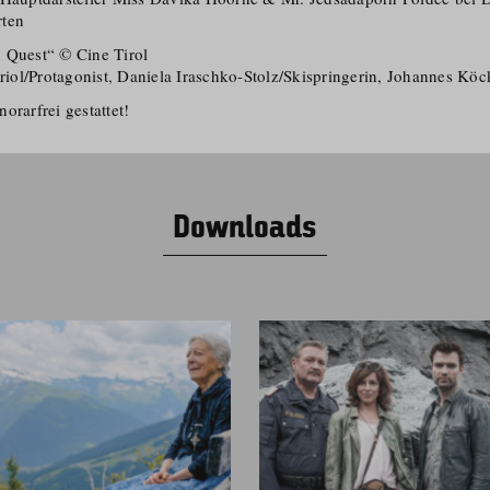
rten
 Quest“ © Cine Tirol
uriol/​Protagonist, Daniela Iraschko-Stolz/​Skispringerin, Johannes Köck
orarfrei gestattet!
Downloads