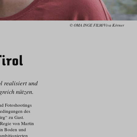
© OMA INGE FILM/Viva Körner
irol
l realisiert und
greich nützen.
nd Fotoshootings
 Bedingungen des
irg“ zu Gast.
 Regie von Martin
 in Boden und
 ambitionierten