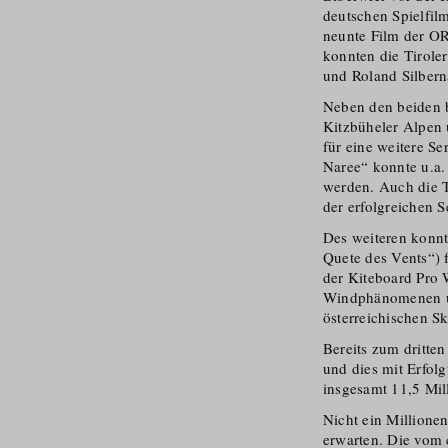
deutschen Spielfil
neunte Film der O
konnten die Tiroler
und Roland Silber
Neben den beiden b
Kitzbüheler Alpen u
für eine weitere S
Naree“ konnte u.a. 
werden. Auch die T
der erfolgreichen 
Des weiteren konnt
Quete des Vents“) 
der Kiteboard Pro 
Windphänomenen und
österrei­chischen S
Bereits zum dritten
und dies mit Erfol
insgesamt 11,5 Mil
Nicht ein Millione
erwarten. Die vom 