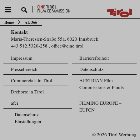
Home
AL-366
Sie befinden sich hier:
Kontakt
Maria-Theresien-Straße 55a, 6020 Innsbruck
+43.512.5320-258
,
office@cine.tirol
Impressum
Barrierefreiheit
Pressebereich
Datenschutz
Commercials in Tirol
AUSTRIAN Film
Commissions & Funds
Drehorte in Tirol
afci
FILMING EUROPE –
EUFCN
Datenschutz
Einstellungen
© 2026 Tirol Werbung