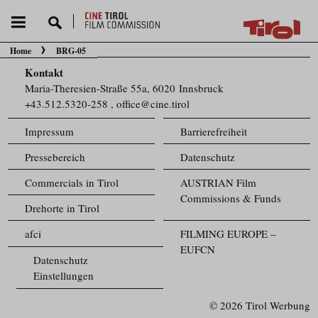
Home
BRG-05
Sie befinden sich hier:
Kontakt
Maria-Theresien-Straße 55a, 6020 Innsbruck
+43.512.5320-258
,
office@cine.tirol
Impressum
Barrierefreiheit
Pressebereich
Datenschutz
Commercials in Tirol
AUSTRIAN Film
Commissions & Funds
Drehorte in Tirol
afci
FILMING EUROPE –
EUFCN
Datenschutz
Einstellungen
© 2026 Tirol Werbung