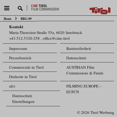
Home
BRG-09
Sie befinden sich hier:
Kontakt
Maria-Theresien-Straße 55a, 6020 Innsbruck
+43.512.5320-258
,
office@cine.tirol
Impressum
Barrierefreiheit
Pressebereich
Datenschutz
Commercials in Tirol
AUSTRIAN Film
Commissions & Funds
Drehorte in Tirol
afci
FILMING EUROPE –
EUFCN
Datenschutz
Einstellungen
© 2026 Tirol Werbung