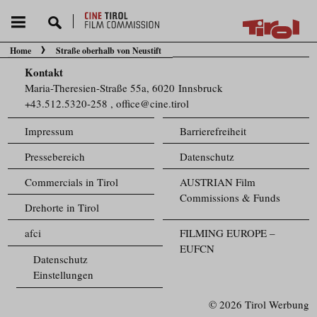
Home
Straße oberhalb von Neustift
Sie befinden sich hier:
Kontakt
Maria-Theresien-Straße 55a, 6020 Innsbruck
+43.512.5320-258
,
office@cine.tirol
Impressum
Barrierefreiheit
Pressebereich
Datenschutz
Commercials in Tirol
AUSTRIAN Film
Commissions & Funds
Drehorte in Tirol
afci
FILMING EUROPE –
EUFCN
Datenschutz
Einstellungen
© 2026 Tirol Werbung