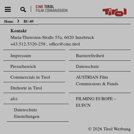
Home
BU-89
Sie befinden sich hier:
Kontakt
Maria-Theresien-Straße 55a, 6020 Innsbruck
+43.512.5320-258
,
office@cine.tirol
Impressum
Barrierefreiheit
Pressebereich
Datenschutz
Commercials in Tirol
AUSTRIAN Film
Commissions & Funds
Drehorte in Tirol
afci
FILMING EUROPE –
EUFCN
Datenschutz
Einstellungen
© 2026 Tirol Werbung