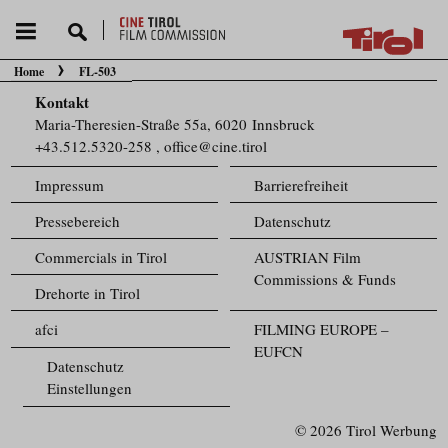
Home
FL-503
Sie befinden sich hier:
Kontakt
Maria-Theresien-Straße 55a, 6020 Innsbruck
+43.512.5320-258
,
office@cine.tirol
Impressum
Barrierefreiheit
Pressebereich
Datenschutz
Commercials in Tirol
AUSTRIAN Film
Commissions & Funds
Drehorte in Tirol
afci
FILMING EUROPE –
EUFCN
Datenschutz
Einstellungen
© 2026 Tirol Werbung