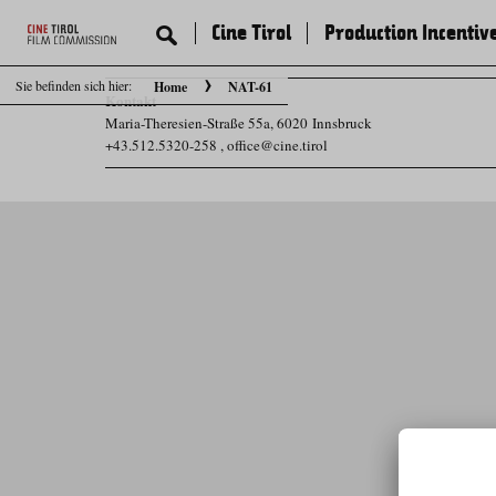
Cine Tirol
Production Incentiv
Sie befinden sich hier:
Home
NAT-61
Kontakt
Maria-Theresien-Straße 55a, 6020 Innsbruck
+43.512.5320-258
,
office@cine.tirol