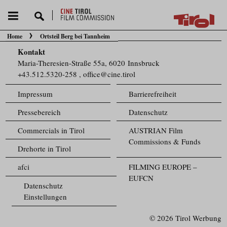
Home
Ortsteil Berg bei Tannheim
Sie befinden sich hier:
Kontakt
Maria-Theresien-Straße 55a, 6020 Innsbruck
+43.512.5320-258
,
office@cine.tirol
Impressum
Barrierefreiheit
Pressebereich
Datenschutz
Commercials in Tirol
AUSTRIAN Film
Commissions & Funds
Drehorte in Tirol
afci
FILMING EUROPE –
EUFCN
Datenschutz
Einstellungen
© 2026 Tirol Werbung