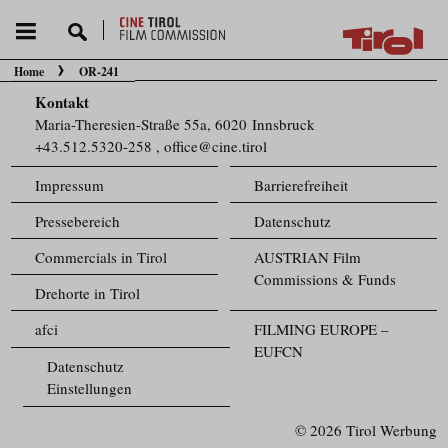
Home
OR-241
Sie befinden sich hier:
Kontakt
Maria-Theresien-Straße 55a, 6020 Innsbruck
+43.512.5320-258
,
office@cine.tirol
Impressum
Barrierefreiheit
Pressebereich
Datenschutz
Commercials in Tirol
AUSTRIAN Film
Commissions & Funds
Drehorte in Tirol
afci
FILMING EUROPE –
EUFCN
Datenschutz
Einstellungen
© 2026 Tirol Werbung