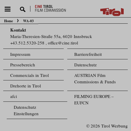
Home
WA-03
Sie befinden sich hier:
Kontakt
Maria-Theresien-Straße 55a, 6020 Innsbruck
+43.512.5320-258
,
office@cine.tirol
Impressum
Barrierefreiheit
Pressebereich
Datenschutz
Commercials in Tirol
AUSTRIAN Film
Commissions & Funds
Drehorte in Tirol
afci
FILMING EUROPE –
EUFCN
Datenschutz
Einstellungen
© 2026 Tirol Werbung