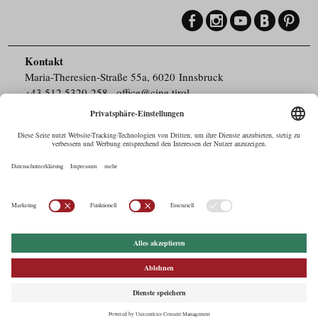
Kontakt
Maria-Theresien-Straße 55a, 6020 Innsbruck
+43.512.5320-258
,
office@cine.tirol
Impressum
Barrierefreiheit
Pressebereich
Datenschutz
Commercials in Tirol
AUSTRIAN Film
Commissions & Funds
Drehorte in Tirol
afci
FILMING EUROPE –
EUFCN
Datenschutz
Einstellungen
© 2026 Tirol Werbung