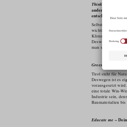
– Wel
Think Green
anderen Branchen,
entscheiden?
Selbst große Banke
wichtig das Thema 
Klimawandel wird u
Deswegen ist eine 
man sich auch sehr
Green Filming in T
Tirol steht für Nat
Deswegen ist es ei
vorausgesetzt wird
eine totale Win-Wi
Industrie sein, den
Baumaterialien bis
– Dein
Educate me