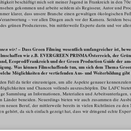
igkeit beschäftigt mich seit meiner Jugend in Frankreich in den 70er
nsehen gekommen und arbeite seitdem als Regisseur, Autor und Prod
mmer klarer, dass unsere Branche einen gewaltigen ökologischen Fu
Verantwortung – vor allen Dingen auch vor der Kamera. Seitdem besc
 des grünen Produzierens, bin mittlerweile Experte darin und vor all
.
– Dass Green Filming wesentlich umfangreicher ist, bewe
nen wir!
 Filmschaffen wie z.B. EVERGREEN PRISMA/Österreich, der Grün
and, Ecoprod/Frankreich und der Green Production Guide der am
igung. Was können Filmschaffende tun, um sich dem Thema Gree
elche Möglichkeiten der vertiefenden Aus- und Weiterbildung gibt
eden Fall da tiefer einzusteigen, um alle Aspekte genauer kennenzuler
Möglichkeiten und Chancen vollends auszuschöpfen. Die LAFC bietet
ige Sammlung an Informationen, Materialien und Arbeitsun­terlagen, 
en Länder beneiden. Neuerdings bieten wir auch zusammen die Ausb
em neuen Beruf, der mittlerweile bereits in vielen Richtlinien zu den
n gehört, da sich einfach gezeigt hat, dass wir dringend echte Exper