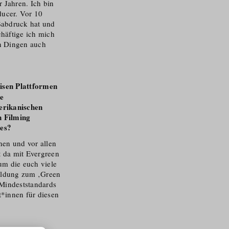
 Jahren. Ich bin
ucer. Vor 10
ßabdruck hat und
häftige ich mich
en Dingen auch
isen Plattformen
e
erikanischen
n Filming
 es?
nen und vor allen
 da mit Evergreen
um die euch viele
ildung zum ‚Green
 Mindeststandards
t*innen für diesen