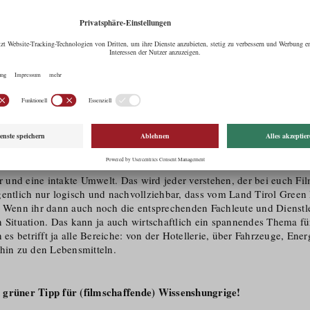
che Chancen eröffnen sich Filmschaffenden aber auch Wirtschafts
 wenn sie sich für eine Aus- und Weiterbildung im Bereich Green 
n, Investoren und riesige Unternehmen wie Amazon und Netflix habe
ist. Es wird in den nächsten Jahren eines der absoluten Top-Themen
ns massiv beschäftigen. Aber es fehlen Fachleute – und das nicht nu
Aus- und Weiterbildung in diesem Bereich in jedem Fall ein tolles Sp
 gut in andere Kulturbereiche oder weitere Industrien weiterentwicke
– Was kann Green Filming für Tirol als Drehort bewirken?
irol
ur und eine intakte Umwelt. Das wird jeder verstehen, der bei euch Fi
gentlich nur logisch und nachvollziehbar, dass vom Land Tirol Green
. Wenn ihr dann auch noch die entsprechenden Fachleute und Dienstlei
n Situation. Das kann ja auch wirtschaftlich ein spannendes Thema fü
n es betrifft ja alle Bereiche: von der Hotellerie, über Fahrzeuge, Ene
 hin zu den Lebensmitteln.
 grüner Tipp für (filmschaffende) Wissenshungrige!