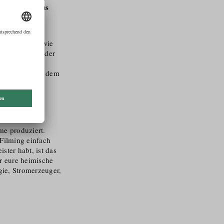
treibenden aus
Filming
n begriffen, wie
 werden, denn der
r beim Film.
rungbrett, von dem
ln kann.
lme produziert.
 Filming einfach
ster habt, ist das
r eure heimische
rgie, Stromerzeuger,