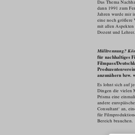
Das Thema Nachhalt
dann 1991 zum Fer
Jahren wurde mir i
eine noch größere 
mit allen Aspekten
Dozent und Lehrer
Mülltrennung? Kön
für nachhaltiges
Filmpass/Deutschl
Produzentenverein
anzunähern bzw. w
Es lohnt sich auf j
Dingen die vielen 
Prisma eine einmal
andere europäisch
Consultant‘ an, ein
für Filmproduktione
Bereich brauchen.