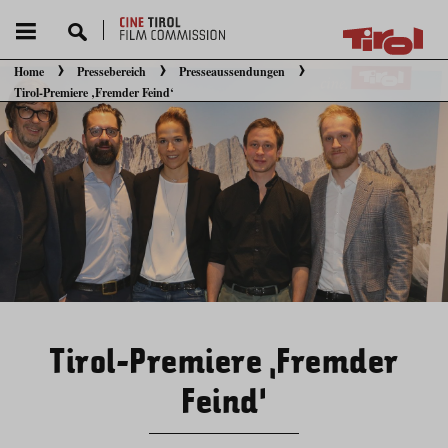
Home
Pressebereich
Presseaussendungen
Sie befinden sich hier:
Tirol-Premiere ‚Fremder Feind‘
Tirol-Premiere ‚Fremder
Feind‘