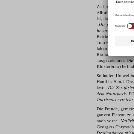
Zu ihnen zählt neb
Albuin Neuner an d
ist, da es hier gro
„
Die jetzt erfolgte
Bewusstseinsbildun
Betriebe wollen Vor
Tourismusverband, 
leben vor, wie Nac
Biohotel Leutasch
ausgezeichnet. Die
Klosterbräu) befin
So laufen Umweltbe
Hand in Hand. Das 
fest: „
Die Zertifizi
dem Naturpark. Wir
Tourismus erreicht
Die Freude, gemeins
ganzen Plateau zu s
nach vorn: „
Natürl
Georgios Chrysoch
Destinationen mit 