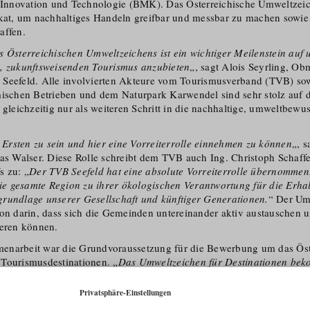
, Innovation und Technologie (BMK). Das Österreichische Umweltzeich
ikat, um nachhaltiges Handeln greifbar und messbar zu machen sowie
affen.
s Österreichischen Umweltzeichens ist ein wichtiger Meilenstein auf 
, zukunftsweisenden Tourismus anzubieten
„, sagt Alois Seyrling, O
 Seefeld. Alle involvierten Akteure vom Tourismusverband (TVB) sow
mischen Betrieben und dem Naturpark Karwendel sind sehr stolz auf d
 gleichzeitig nur als weiteren Schritt in die nachhaltige, umweltbewu
e Ersten zu sein und hier eine Vorreiterrolle einnehmen zu können
„, 
ias Walser. Diese Rolle schreibt dem TVB auch Ing. Christoph Schaff
s zu: „
Der TVB Seefeld hat eine absolute Vorreiterrolle übernommen
die gesamte Region zu ihrer ökologischen Verantwortung für die Erhal
rundlage unserer Gesellschaft und künftiger Generationen.
“ Der Um
ion darin, dass sich die Gemeinden untereinander aktiv austauschen 
ieren können.
enarbeit war die Grundvor­aussetzung für die Bewerbung um das Öst
ourismus­de­s­ti­nationen. „
Das Umweltzeichen für Destinationen bek
Gemeinde noch als Tourismusverband. Es wird an die Region in ihrer
 dann, wenn alle Akteure zusammenarbeiten
„, erklärt Walser, der froh 
chlossen hinter dem Konzept der Nachhaltigkeit stehen.