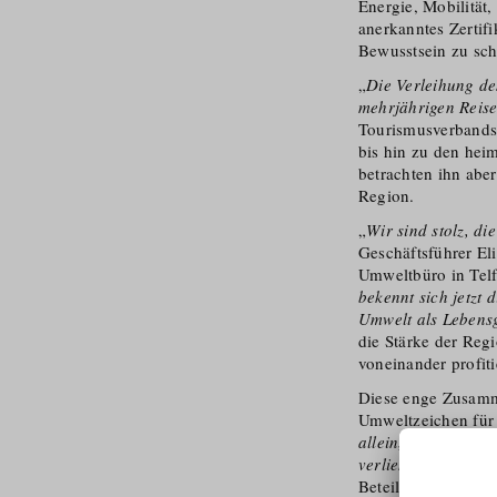
Energie, Mobilität
anerkanntes Zertif
Bewusstsein zu sch
„
Die Verleihung de
mehrjährigen Reise
Tourismus­verbands
bis hin zu den hei
betrachten ihn aber
Region.
„
Wir sind stolz, di
Geschäftsführer El
Umweltbüro in Telf
bekennt sich jetzt 
Umwelt als Lebensg
die Stärke der Reg
voneinander profit
Diese enge Zusamm
Umweltzeichen für T
allein, weder als 
verliehen und nur
Beteiligten so ges