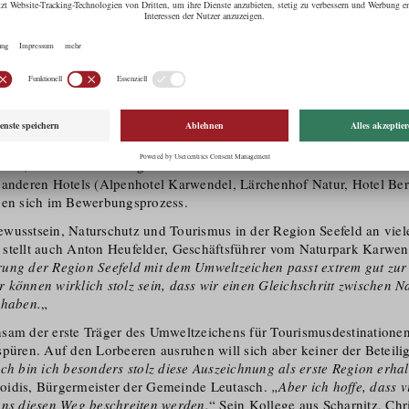
en der Lokalpolitik und dem TVB auch das Regional­ma­nagement In
er Spitze, das vor allem in den Energie- und Klimaschutzfragen ein w
ße überregionale Konzepte braucht.
„Wir sind hier schon sehr gut am
 Zertifizierung der Region Seefeld mit dem Umweltzeichen ist sowohl f
g als auch für die Vorbildwirkung nach außen sehr wertvoll
„. Auch 
bilder sein und das Bewusstsein schärfen – allen voran die Plateau P
der Naturpark Karwendel sowie sechs Hotelbetriebe gehören zu die
hhaltigkeit funktionieren kann. Zwei von ihnen, das Naturhotel aufa
erhof, wurden ebenfalls gerade mit dem Umweltzeichen und dem EU-
 anderen Hotels (Alpenhotel Karwendel, Lärchenhof Natur, Hotel Ber
den sich im Bewerbungsprozess.
­wusstsein, Naturschutz und Tourismus in der Region Seefeld an viel
stellt auch Anton Heufelder, Geschäftsführer vom Naturpark Karwe
erung der Region Seefeld mit dem Umweltzeichen passt extrem gut zur
 können wirklich stolz sein, dass wir einen Gleichschritt zwischen 
 haben.
„
am der erste Träger des Umweltzeichens für Tourismus­de­s­ti­nationen
püren. Auf den Lorbeeren ausruhen will sich aber keiner der Beteilig
ich bin ich besonders stolz diese Auszeichnung als erste Region erha
oidis, Bürgermeister der Gemeinde Leutasch.
„Aber ich hoffe, dass v
uns diesen Weg beschreiten werden.
“ Sein Kollege aus Scharnitz, Chri