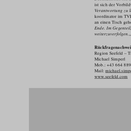
ist sich der Vorbil
Verantwortung zu l
ko­ordinator im TVB
an einen Tisch gehol
Ende. Im Gegenteil,
weiterzuverfolgen.
Rückfragenachwei
Region Seefeld – T
Michael Simperl
Mob.: +43 664 889
Mail:
michael.simp
www.seefeld.com