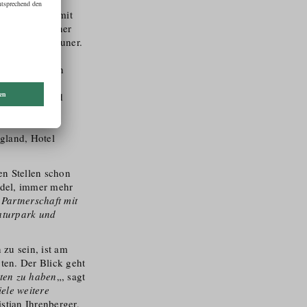
nsbruck Land mit
ichtiger Partner
 Weg
„, sagt Neuner.
ür die
die heimischen
ioniere: Der
ser Gruppe und
tmen und das
Ecolabel
gland, Hotel
en Stellen schon
ndel, immer mehr
 Partnerschaft mit
Naturpark und
 zu sein, ist am
ten. Der Blick geht
lten zu haben
„, sagt
iele weitere
stian Ihrenberger,