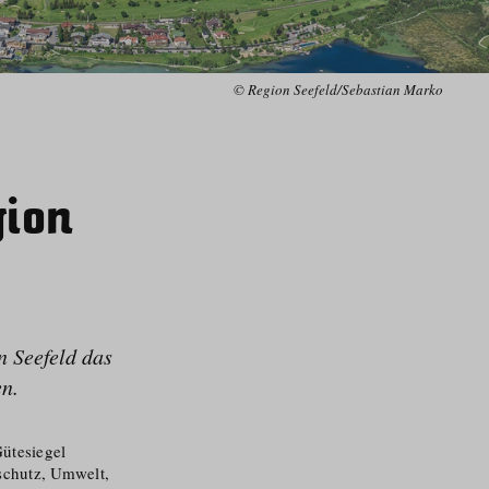
© Region Seefeld/Sebastian Marko
gion
n Seefeld das
en.
ütesiegel
aschutz, Umwelt,