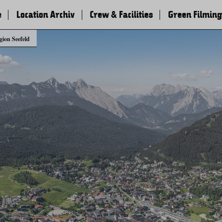
e
Location Archiv
Crew & Facilities
Green Filming
gion Seefeld