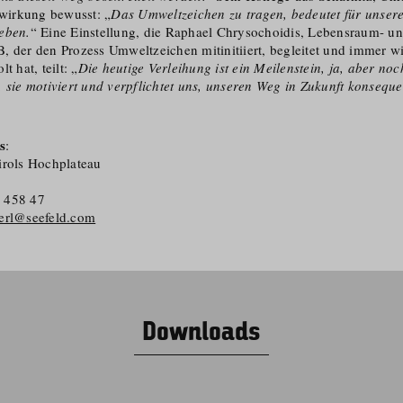
dwirkung bewusst: „
Das Umweltzeichen zu tragen, bedeutet für unsere
eben.
“ Eine Einstellung, die Raphael Chrysochoidis, Lebensraum- und
, der den Prozess Umweltzeichen mitinitiiert, begleitet und immer wi
t hat, teilt: „
Die heutige Verleihung ist ein Meilenstein, ja, aber noc
 sie motiviert und verpflichtet uns, unseren Weg in Zukunft konseque
„
s
:
irols Hochplateau
 458 47
erl@seefeld.com
Downloads