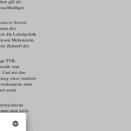
en gilt als
 nachhaltiges
unserer bereits
bmann des
ie die Lokalpolitik
iesen Meilenstein,
sste Zukunft der
sagt TVB-
enrath vom
. Und mit ihm
tung einer intakten
weltexperte sieht
und somit
erreichische
ommt man nicht
 Gesamtheit
ist, dass alle