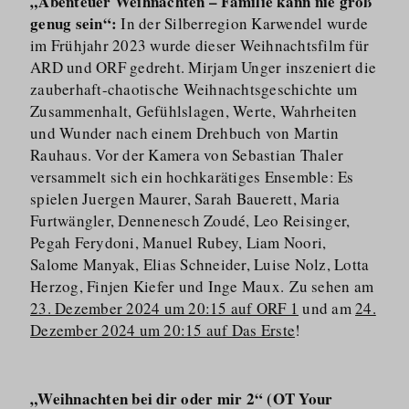
„Abenteuer Weihnachten – Familie kann nie groß
genug sein“:
In der Silberregion Karwendel wurde
im Frühjahr 2023 wurde dieser Weihnachtsfilm für
ARD und ORF gedreht. Mirjam Unger inszeniert die
zauberhaft-chaotische Weihnachts­ge­schichte um
Zusammenhalt, Gefühlslagen, Werte, Wahrheiten
und Wunder nach einem Drehbuch von Martin
Rauhaus. Vor der Kamera von Sebastian Thaler
versammelt sich ein hochkarätiges Ensemble: Es
spielen Juergen Maurer, Sarah Bauerett, Maria
Furtwängler, Dennenesch Zoudé, Leo Reisinger,
Pegah Ferydoni, Manuel Rubey, Liam Noori,
Salome Manyak, Elias Schneider, Luise Nolz, Lotta
Herzog, Finjen Kiefer und Inge Maux. Zu sehen am
23. Dezember 2024 um 20:15 auf ORF 1
und am
24.
Dezember 2024 um 20:15 auf Das Erste
!
„Weihnachten bei dir oder mir 2“ (OT Your