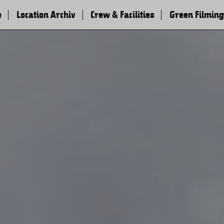
e
Location Archiv
Crew & Facilities
Green Filming