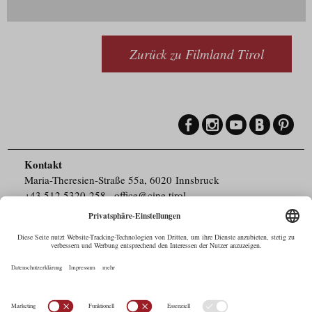
Zurück zu Filmland Tirol
Kontakt
Maria-Theresien-Straße 55a, 6020 Innsbruck
+43.512.5320-258
,
office@cine.tirol
Impressum
Barrierefreiheit
Pressebereich
Datenschutz
Commercials in Tirol
AUSTRIAN Film
Commissions & Funds
Drehorte in Tirol