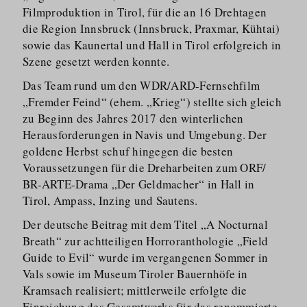
Filmproduktion in Tirol, für die an 16 Drehtagen
die Region Innsbruck (Innsbruck, Praxmar, Kühtai)
sowie das Kaunertal und Hall in Tirol erfolgreich in
Szene gesetzt werden konnte.
Das Team rund um den WDR/​ARD-Fernsehfilm
„Fremder Feind“ (ehem. „Krieg“) stellte sich gleich
zu Beginn des Jahres 2017 den winterlichen
Herausfor­derungen in Navis und Umgebung. Der
goldene Herbst schuf hingegen die besten
Voraussetzungen für die Dreharbeiten zum ORF/​
BR-ARTE-Drama „Der Geldmacher“ in Hall in
Tirol, Ampass, Inzing und Sautens.
Der deutsche Beitrag mit dem Titel „A Nocturnal
Breath“ zur achtteiligen Horroranthologie „Field
Guide to Evil“ wurde im vergangenen Sommer in
Vals sowie im Museum Tiroler Bauernhöfe in
Kramsach realisiert; mittlerweile erfolgte die
Einreichung des Gesamtwerks für das renommierte