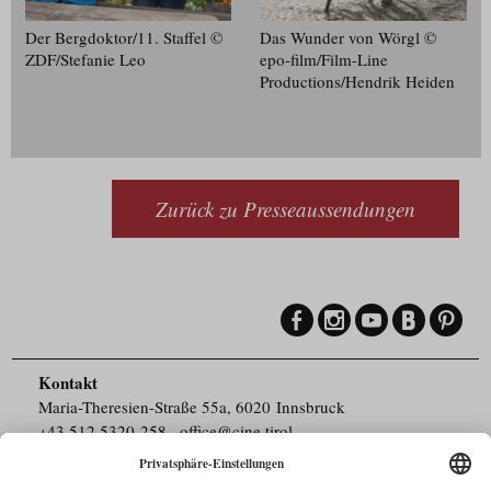
Der Bergdoktor/​11. Staffel ©
Das Wunder von Wörgl ©
ZDF/​Stefanie Leo
epo-film/​Film-Line
Productions/​Hendrik Heiden
Zurück zu Presseaussendungen
Kontakt
Maria-Theresien-Straße 55a, 6020 Innsbruck
+43.512.5320-258
,
office@cine.tirol
Impressum
Barrierefreiheit