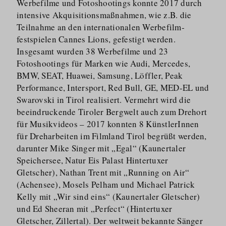
Werbefilme und Fotoshootings konnte 2017 durch
intensive Akquisiti­ons­maßnahmen, wie z.B. die
Teilnahme an den internationalen Werbefilm­
festspielen Cannes Lions, gefestigt werden.
Insgesamt wurden 38 Werbefilme und 23
Fotoshootings für Marken wie Audi, Mercedes,
BMW, SEAT, Huawei, Samsung, Löffler, Peak
Performance, Intersport, Red Bull, GE, MED-EL und
Swarovski in Tirol realisiert. Vermehrt wird die
beeindruckende Tiroler Bergwelt auch zum Drehort
für Musikvideos – 2017 konnten 8 KünstlerInnen
für Dreharbeiten im Filmland Tirol begrüßt werden,
darunter Mike Singer mit „Egal“ (Kaunertaler
Speichersee, Natur Eis Palast Hintertuxer
Gletscher), Nathan Trent mit „Running on Air“
(Achensee), Mosels Pelham und Michael Patrick
Kelly mit „Wir sind eins“ (Kaunertaler Gletscher)
und Ed Sheeran mit „Perfect“ (Hintertuxer
Gletscher, Zillertal). Der weltweit bekannte Sänger