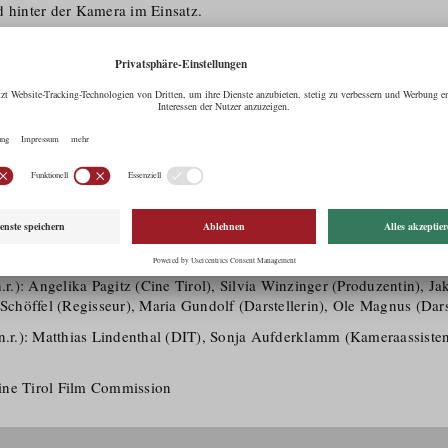
d hinter der Kamera im Einsatz.
t die Geschichte eines norwegischen Austausch­schülers namens Finn,
ganz neue Welt geworfen wird. Er und sein Gastbruder Christian mer
m haben als gedacht.
nen und Fotos zur Produktion können unter
http://austauschderfilm.t
ilm „Austausch“, dessen Dreharbeiten durch die Serviceleistungen v
, konnte auch der Innsbrucker Flughafen in Szene gesetzt werden. Cin
 dem Produktionsteam für die weiteren Dreharbeiten viel Erfolg zu 
n.r.): Angelika Pagitz (Cine Tirol), Silvia Winzinger (Produzentin), J
 Schöffel (Regisseur), Maria Gundolf (Darstellerin), Ole Magnus (Dars
.n.r.): Matthias Lindenthal (DIT), Sonja Aufderklamm (Kameraassiste
ine Tirol Film Commission