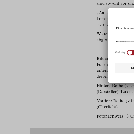
sind sowohl vor un
„Austausch“ erzähl
kommt und in eine 
sie mehr gemeinsa
Weitere Informatio
abgerufen werden.
Bildunterschrift:
Für den Abschlussf
unterstützt wurden
diesen Drehtag, um
Hintere Reihe (v.l.
(Darsteller), Lukas
Vordere Reihe (v.l
(Oberlicht)
Fotonachweis: © C