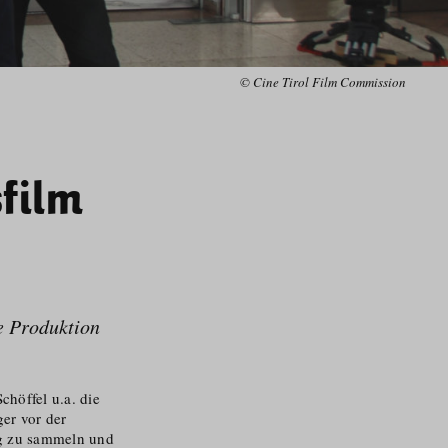
© Cine Tirol Film Commission
sfilm
ie Produktion
höffel u.a. die
er vor der
g zu sammeln und