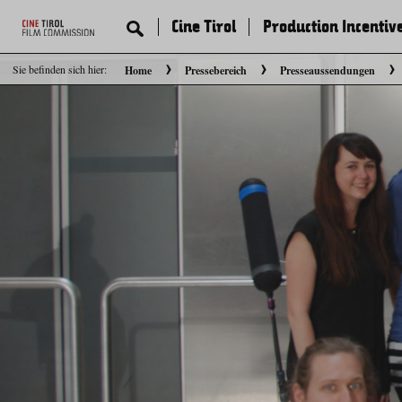
Cine Tirol
Production Incentiv
Sie befinden sich hier:
Home
Pressebereich
Presseaussendungen