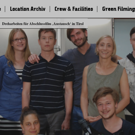
e
Location Archiv
Crew & Facilities
Green Filming
Dreharbeiten für Abschlussfilm ‚Austausch‘ in Tirol