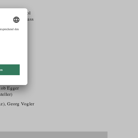
 der nach Tirol
ken schnell, dass
umblr.com/
on Cine Tirol
e Tirol nutzte
wünschen.
akob Egger
teller)
nz), Georg Vogler