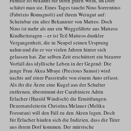
Familie ist bekannt für ihren guten Wein, im Dorf
schätzt man sie. Eines Tages taucht Nino Sorrentino
(Fabrizio Romagnoli) auf ihrem Weingut auf:
Scheinbar ein alter Bekannter von Matteo. Doch
Nino ist mehr als nur ein Weggefährte aus Matteos
Kindheitstagen – er ist Teil Matteos dunkler
Vergangenheit, die in Neapel seinen Ursprung
nahm und die er vor vielen Jahren hinter sich
gelassen hat. Zur selben Zeit erschüttert ein bizarrer
Vorfall das idyllische Leben in der Gegend: Die
junge Frau Akua Mbaye (Precious Sanusi) wird
nachts auf einer Passstraße von einem Auto erfasst.
Als ihr die Ärzte eine Kugel aus der Schulter
entfernen, übernimmt der Carabiniere Adrin
Erlacher (Harald Windisch) die Ermittlungen.
Dezernats­leiterin Christina Melauer (Melika
Foroutan) will den Fall zu den Akten legen. Doch
für Erlacher häufen sich die Indizien, dass die Täter
aus ihrem Dorf kommen. Der mürrische