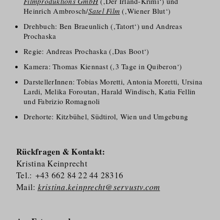
Filmproduktions GmbH
(‚Der Irland-Krimi‘) und
Heinrich Ambrosch/
Satel Film
(‚Wiener Blut‘)
Drehbuch: Ben Braeunlich (‚Tatort‘) und Andreas
Prochaska
Regie: Andreas Prochaska (‚Das Boot‘)
Kamera: Thomas Kiennast (‚3 Tage in Quiberon‘)
DarstellerInnen: Tobias Moretti, Antonia Moretti, Ursina
Lardi, Melika Foroutan, Harald Windisch, Katia Fellin
und Fabrizio Romagnoli
Drehorte: Kitzbühel, Südtirol, Wien und Umgebung
Rückfragen & Kontakt:
Kristina Keinprecht
Tel.: +43 662 84 22 44 28316
Mail:
kristina.keinprecht@servustv.com