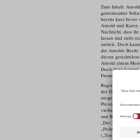
Zum Inhalt: Arnold 
gemeinsamer Sohn Ch
bereits kurz bevor 
Arnold und Karen. U
Nachricht, dass ihr
lassen und zieht s
zurück. Doch kaum
der Arnolds Besitz 
diesen gesichtslose
Arnold einem Mensc
Doch dann kommt e
Fremden. Ein Kam
Regisseur Rick Ost
des Deutschen Film
ausgezeichnet wur
Preisträgerin Hann
vielbeachteten Rom
and Butchers“) ste
„Der Untergang“), 
„Polizeiruf: Wölfe
(„Toni Erdmann“, T