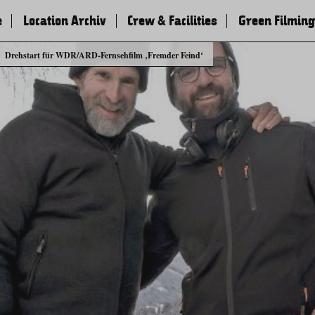
e
Location Archiv
Crew & Facilities
Green Filming
Drehstart für WDR/ARD-Fernsehfilm ‚Fremder Feind‘