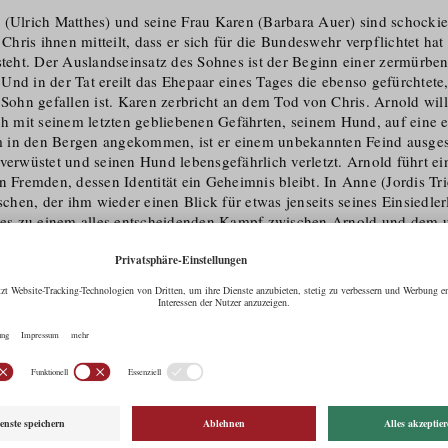
(Ulrich Matthes) und seine Frau Karen (Barbara Auer) sind schockiert
ris ihnen mitteilt, dass er sich für die Bundeswehr verpflichtet hat
steht. Der Auslandseinsatz des Sohnes ist der Beginn einer zermürben
nd in der Tat ereilt das Ehepaar eines Tages die ebenso gefürchtete,
 Sohn gefallen ist. Karen zerbricht an dem Tod von Chris. Arnold will 
ich mit seinem letzten gebliebenen Gefährten, seinem Hund, auf eine
 in den Bergen angekommen, ist er einem unbekannten Feind ausges
verwüstet und seinen Hund lebensge­fährlich verletzt. Arnold führt e
n Fremden, dessen Identität ein Geheimnis bleibt. In Anne (Jordis Tr
hen, der ihm wieder einen Blick für etwas jenseits seines Einsiedler
s zu einem alles entscheidenden Kampf zwischen Arnold und dem 
pf auf Leben und Tod …
ermann, der für seinen Debütfilm „Wolfskinder“ mit zahlreichen Prei
s – Die Brücke, New Faces Award, Franz-Werfel-Menschen­rechtsprei
de, inszeniert den WDR Fernsehfilm für Das Erste nach einem Dreh
ah Hollinger („Mutter“, „Grenzgang“), basierend auf dem gleichnam
an von Jochen Rausch. Vor der Kamera von Leah Striker („Wolfskin
hen in den Hauptrollen Ulrich Matthes (Grimme-Preis: „Tatort: Im Sc
Barbara Auer (Deutscher Fernsehpreis und Grimme-Preis: „Das Ende
“), Jördis Triebel („Emmas Glück“, Deutscher Filmpreis: „Westen“) u
atort: „Wofür es sich zu Leben lohnt“).