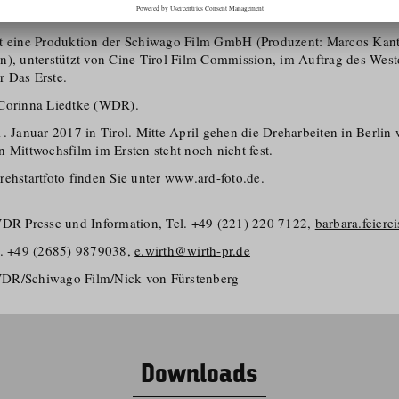
len spielen Lucas Reiber, Felix von Bredow, Lili Epply u.v.w.
t eine Produktion der Schiwago Film GmbH (Produzent: Marcos Kanti
n), unterstützt von Cine Tirol Film Commission, im Auftrag des Wes
 Das Erste.
 Corinna Liedtke (WDR).
. Januar 2017 in Tirol. Mitte April gehen die Dreharbeiten in Berlin 
 Mittwochsfilm im Ersten steht noch nicht fest.
rehstartfoto finden Sie unter www.ard-foto.de.
WDR Presse und Information, Tel. +49 (221) 220 7122,
barbara.feier
l. +49 (2685) 9879038,
e.wirth@wirth-pr.de
DR/​Schiwago Film/​Nick von Fürstenberg
Downloads