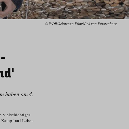
© WDR/Schiwago Film/Nick von Fürstenberg
-
nd‘
lm haben am 4.
n vielschichtiges
en Kampf auf Leben