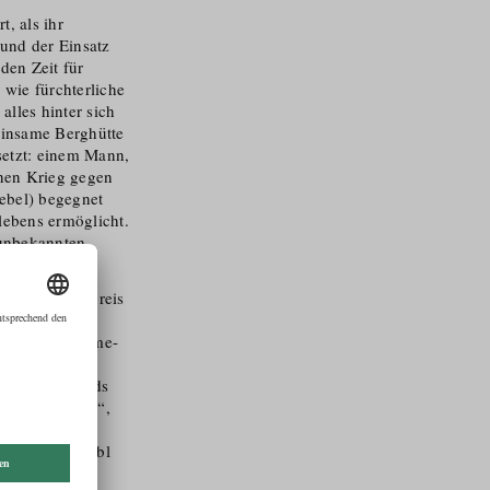
, als ihr
 und der Einsatz
den Zeit für
 wie fürchterliche
alles hinter sich
 einsame Berghütte
etzt: einem Mann,
inen Krieg gegen
iebel) begegnet
lebens ermöglicht.
unbekannten
sen (Friedenspreis
s u.w.)
buch von Grimme-
igen und
der“, „Shepards
hmerz geboren“,
 einer Nacht“,
nd Thomas Loibl