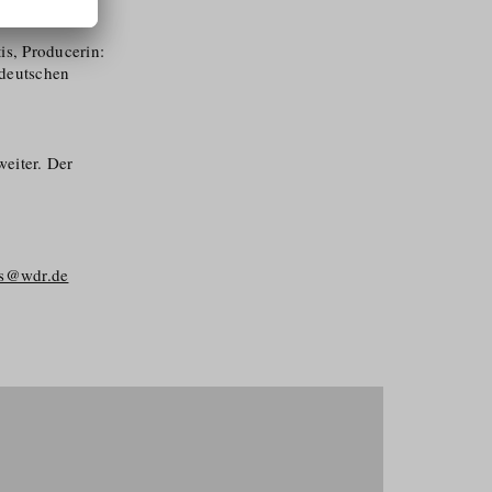
s, Producerin:
tdeutschen
weiter. Der
eis@wdr.de