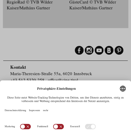
RegioRad © TVB Wilder
GästeCard © TVB Wilder
Kaiser/​Mathäus Gartner
Kaiser/​Mathäus Gartner
Kontakt
Maria-Theresien-Straße 55a, 6020 Innsbruck
+43.512.5320-258
,
office@cine.tirol
Impressum
Barrierefreiheit
Pressebereich
Datenschutz
Commercials in Tirol
AUSTRIAN Film
Commissions & Funds
Drehorte in Tirol